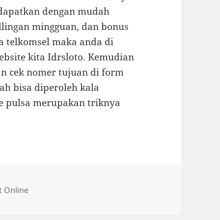
di dapatkan dengan mudah
llingan mingguan, dan bonus
a telkomsel maka anda di
bsite kita Idrsloto. Kemudian
dan cek nomer tujuan di form
ah bisa diperoleh kala
ne pulsa merupakan triknya
egories
t Online