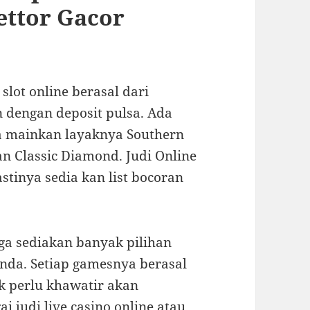
ettor Gacor
slot online berasal dari
n dengan deposit pulsa. Ada
a mainkan layaknya Southern
an Classic Diamond. Judi Online
stinya sedia kan list bocoran
uga sediakan banyak pilihan
Anda. Setiap gamesnya berasal
ak perlu khawatir akan
i judi live casino online atau