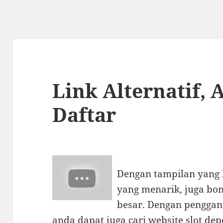
Link Alternatif, 
Daftar
Dengan tampilan yang 
yang menarik, juga bon
besar. Dengan penggant
anda dapat juga cari website slot dep