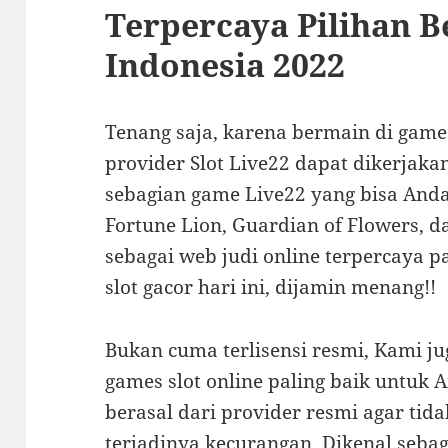
Terpercaya Pilihan B
Indonesia 2022
Tenang saja, karena bermain di game 
provider Slot Live22 dapat dikerjaka
sebagian game Live22 yang bisa And
Fortune Lion, Guardian of Flowers, d
sebagai web judi online terpercaya pa
slot gacor hari ini, dijamin menang!!
Bukan cuma terlisensi resmi, Kami j
games slot online paling baik untuk 
berasal dari provider resmi agar tid
terjadinya kecurangan. Dikenal sebaga