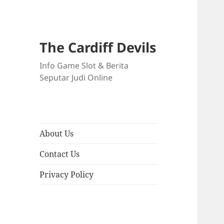
The Cardiff Devils
Info Game Slot & Berita
Seputar Judi Online
About Us
Contact Us
Privacy Policy