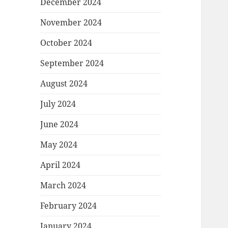
December 2024
November 2024
October 2024
September 2024
August 2024
July 2024
June 2024
May 2024
April 2024
March 2024
February 2024
January 2024