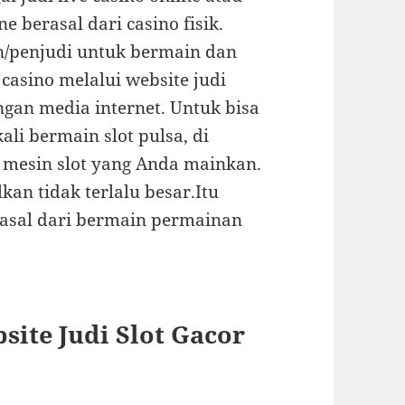
ne berasal dari casino fisik.
/penjudi untuk bermain dan
asino melalui website judi
ngan media internet. Untuk bisa
li bermain slot pulsa, di
e mesin slot yang Anda mainkan.
kan tidak terlalu besar.Itu
asal dari bermain permainan
ite Judi Slot Gacor