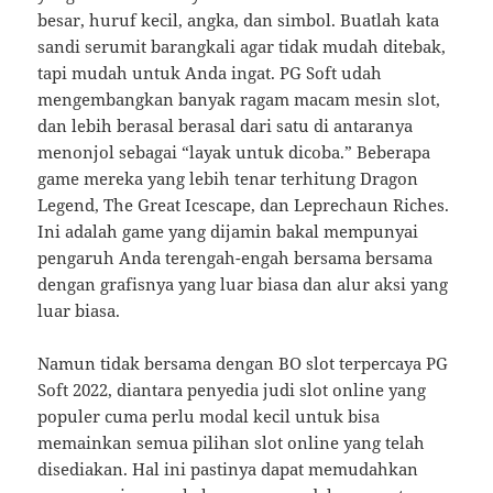
besar, huruf kecil, angka, dan simbol. Buatlah kata
sandi serumit barangkali agar tidak mudah ditebak,
tapi mudah untuk Anda ingat. PG Soft udah
mengembangkan banyak ragam macam mesin slot,
dan lebih berasal berasal dari satu di antaranya
menonjol sebagai “layak untuk dicoba.” Beberapa
game mereka yang lebih tenar terhitung Dragon
Legend, The Great Icescape, dan Leprechaun Riches.
Ini adalah game yang dijamin bakal mempunyai
pengaruh Anda terengah-engah bersama bersama
dengan grafisnya yang luar biasa dan alur aksi yang
luar biasa.
Namun tidak bersama dengan BO slot terpercaya PG
Soft 2022, diantara penyedia judi slot online yang
populer cuma perlu modal kecil untuk bisa
memainkan semua pilihan slot online yang telah
disediakan. Hal ini pastinya dapat memudahkan