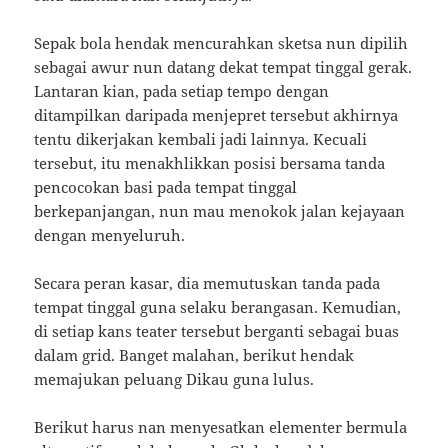
Sepak bola hendak mencurahkan sketsa nun dipilih
sebagai awur nun datang dekat tempat tinggal gerak.
Lantaran kian, pada setiap tempo dengan
ditampilkan daripada menjepret tersebut akhirnya
tentu dikerjakan kembali jadi lainnya. Kecuali
tersebut, itu menakhlikkan posisi bersama tanda
pencocokan basi pada tempat tinggal
berkepanjangan, nun mau menokok jalan kejayaan
dengan menyeluruh.
Secara peran kasar, dia memutuskan tanda pada
tempat tinggal guna selaku berangasan. Kemudian,
di setiap kans teater tersebut berganti sebagai buas
dalam grid. Banget malahan, berikut hendak
memajukan peluang Dikau guna lulus.
Berikut harus nan menyesatkan elementer bermula