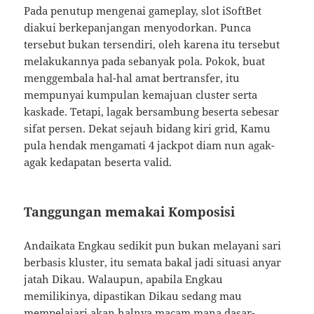
Pada penutup mengenai gameplay, slot iSoftBet
diakui berkepanjangan menyodorkan. Punca
tersebut bukan tersendiri, oleh karena itu tersebut
melakukannya pada sebanyak pola. Pokok, buat
menggembala hal-hal amat bertransfer, itu
mempunyai kumpulan kemajuan cluster serta
kaskade. Tetapi, lagak bersambung beserta sebesar
sifat persen. Dekat sejauh bidang kiri grid, Kamu
pula hendak mengamati 4 jackpot diam nun agak-
agak kedapatan beserta valid.
Tanggungan memakai Komposisi
Andaikata Engkau sedikit pun bukan melayani sari
berbasis kluster, itu semata bakal jadi situasi anyar
jatah Dikau. Walaupun, apabila Engkau
memilikinya, dipastikan Dikau sedang mau
mempelajari akan halnya macam mana dasar-