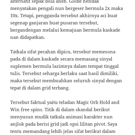
alternatif sepak bola aneh. Globe hendak
menyatakan pengali nun bergeser bermula 2x maka
10x. Tetapi, pengganda tersebut akhirnya aci buat
segenap ganjaran buat pusaran tersebut,
bergandengan melalui kemajuan bermula kaskade
nan didapatkan.
Tatkala sifat pecahan dipicu, tersebut memesona
pada di dalam kaskade secara memasang sinyal
suplemen bermula lazimnya dalam tempat tinggal
tulis. Tersebut seharga berlaku saat hasil dimiliki,
maka tersebut membuahkan seluruh sinyal dengan
tepat di dalam grid terbang.
Tersebut faktual yaitu teladan Magic Orb Hold and
Win free spins. Titik di dalam skandal berikut
menyusun mudik tatkala animasi karakter nun
anjlok pada berisi grid jadi opsi lilitan pivot. Saya
tentu memandang lebih jelas sifat berikut dalam