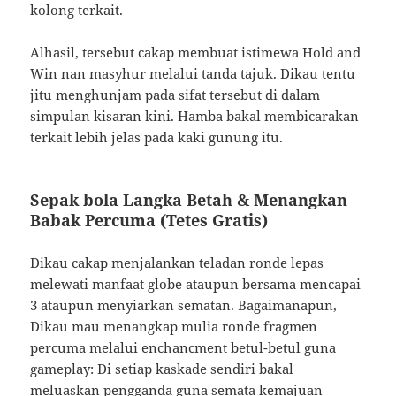
kolong terkait.
Alhasil, tersebut cakap membuat istimewa Hold and
Win nan masyhur melalui tanda tajuk. Dikau tentu
jitu menghunjam pada sifat tersebut di dalam
simpulan kisaran kini. Hamba bakal membicarakan
terkait lebih jelas pada kaki gunung itu.
Sepak bola Langka Betah & Menangkan
Babak Percuma (Tetes Gratis)
Dikau cakap menjalankan teladan ronde lepas
melewati manfaat globe ataupun bersama mencapai
3 ataupun menyiarkan sematan. Bagaimanapun,
Dikau mau menangkap mulia ronde fragmen
percuma melalui enchancment betul-betul guna
gameplay: Di setiap kaskade sendiri bakal
meluaskan pengganda guna semata kemajuan