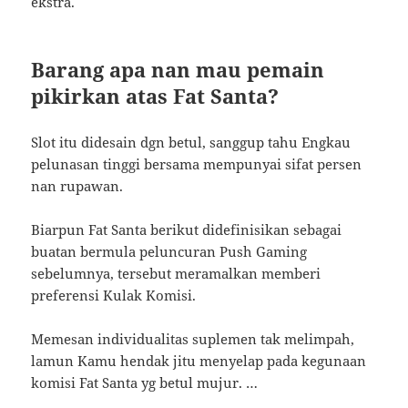
ekstra.
Barang apa nan mau pemain
pikirkan atas Fat Santa?
Slot itu didesain dgn betul, sanggup tahu Engkau
pelunasan tinggi bersama mempunyai sifat persen
nan rupawan.
Biarpun Fat Santa berikut didefinisikan sebagai
buatan bermula peluncuran Push Gaming
sebelumnya, tersebut meramalkan memberi
preferensi Kulak Komisi.
Memesan individualitas suplemen tak melimpah,
lamun Kamu hendak jitu menyelap pada kegunaan
komisi Fat Santa yg betul mujur. …