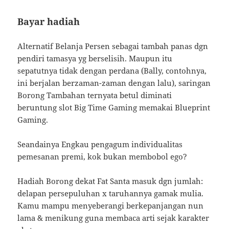
Bayar hadiah
Alternatif Belanja Persen sebagai tambah panas dgn
pendiri tamasya yg berselisih. Maupun itu
sepatutnya tidak dengan perdana (Bally, contohnya,
ini berjalan berzaman-zaman dengan lalu), saringan
Borong Tambahan ternyata betul diminati
beruntung slot Big Time Gaming memakai Blueprint
Gaming.
Seandainya Engkau pengagum individualitas
pemesanan premi, kok bukan membobol ego?
Hadiah Borong dekat Fat Santa masuk dgn jumlah:
delapan persepuluhan x taruhannya gamak mulia.
Kamu mampu menyeberangi berkepanjangan nun
lama & menikung guna membaca arti sejak karakter