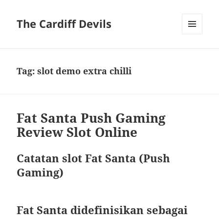
The Cardiff Devils
MENU
AND
WIDGETS
Tag:
slot demo extra chilli
Fat Santa Push Gaming
Review Slot Online
Catatan slot Fat Santa (Push
Gaming)
Fat Santa didefinisikan sebagai