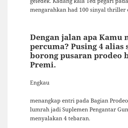
geledek. Kadang kala Ted pegari pad
mengarahkan had 100 sinyal thriller
Dengan jalan apa Kamu 
percuma? Pusing 4 alias 
borong pusaran prodeo b
Premi.
Engkau
menangkap entri pada Bagian Prodeo 
lumrah jadi Suplemen Pengantar Gun
menyalakan 4 tebaran.