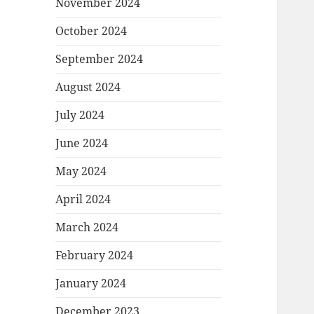
November 2024
October 2024
September 2024
August 2024
July 2024
June 2024
May 2024
April 2024
March 2024
February 2024
January 2024
December 2023