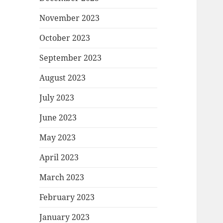
November 2023
October 2023
September 2023
August 2023
July 2023
June 2023
May 2023
April 2023
March 2023
February 2023
January 2023