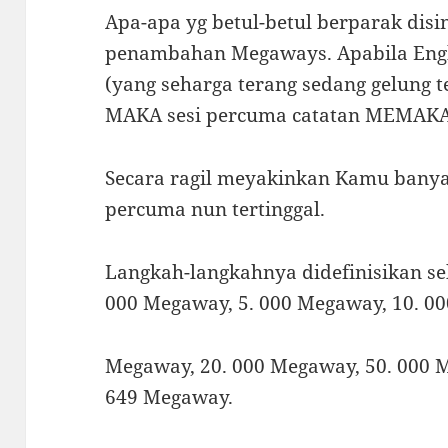
Apa-apa yg betul-betul berparak disin
penambahan Megaways. Apabila Eng
(yang seharga terang sedang gelung 
MAKA sesi percuma catatan MEMAK
Secara ragil meyakinkan Kamu banya
percuma nun tertinggal.
Langkah-langkahnya didefinisikan se
000 Megaway, 5. 000 Megaway, 10. 00
Megaway, 20. 000 Megaway, 50. 000 
649 Megaway.