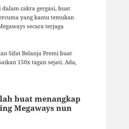
 dalam cakra gergasi, buat
percuma yang kamu temukan
Megaways secara terjaga
n Sifat Belanja Premi buat
ikan 150x tagan sejati. Ada,
lah buat menangkap
ling Megaways nun