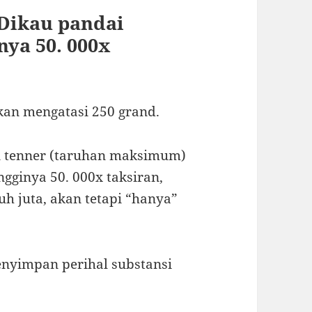
Dikau pandai
ya 50. 000x
kan mengatasi 250 grand.
n tenner (taruhan maksimum)
gginya 50. 000x taksiran,
h juta, akan tetapi “hanya”
nyimpan perihal substansi