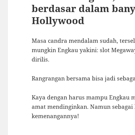
berdasar dalam bany
Hollywood
Masa candra mendalam sudah, terseli
mungkin Engkau yakini: slot Megawa
dirilis.
Rangrangan bersama bisa jadi sebagai
Kaya dengan harus mampu Engkau me
amat mendinginkan. Namun sebagai 
kemenangannya!