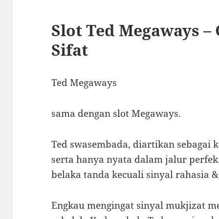
Slot Ted Megaways –
Sifat
Ted Megaways
sama dengan slot Megaways.
Ted swasembada, diartikan sebagai k
serta hanya nyata dalam jalur perfek
belaka tanda kecuali sinyal rahasia &
Engkau mengingat sinyal mukjizat m