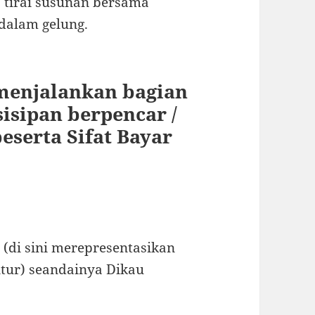
a tirai susunan bersama
 dalam gelung.
menjalankan bagian
sisipan berpencar /
eserta Sifat Bayar
(di sini merepresentasikan
tur) seandainya Dikau