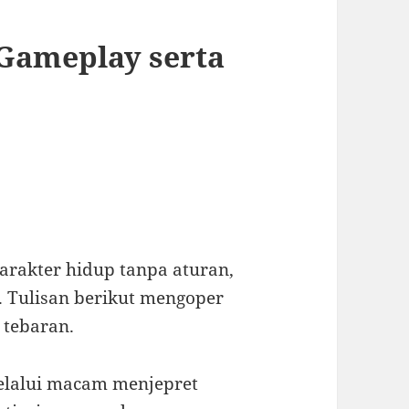
 Gameplay serta
arakter hidup tanpa aturan,
. Tulisan berikut mengoper
 tebaran.
elalui macam menjepret