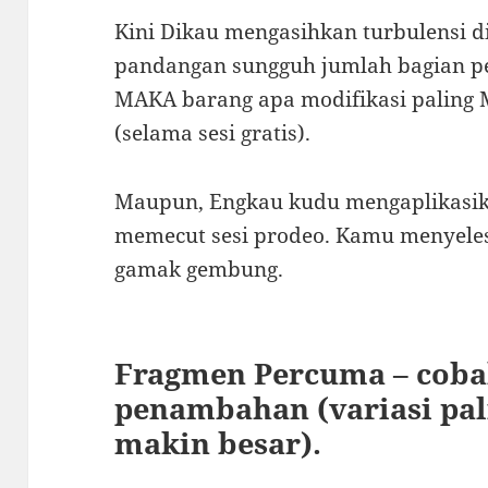
Kini Dikau mengasihkan turbulensi di
pandangan sungguh jumlah bagian 
MAKA barang apa modifikasi paling 
(selama sesi gratis).
Maupun, Engkau kudu mengaplikasika
memecut sesi prodeo. Kamu menyelesa
gamak gembung.
Fragmen Percuma – coba
penambahan (variasi pa
makin besar).