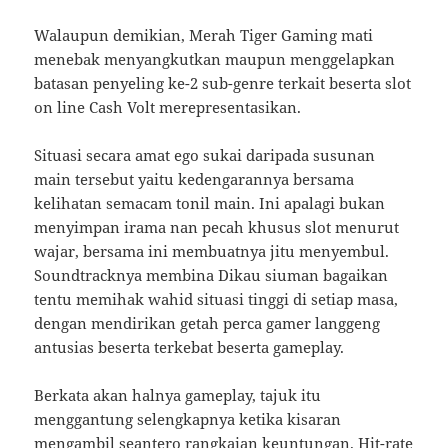
Walaupun demikian, Merah Tiger Gaming mati
menebak menyangkutkan maupun menggelapkan
batasan penyeling ke-2 sub-genre terkait beserta slot
on line Cash Volt merepresentasikan.
Situasi secara amat ego sukai daripada susunan
main tersebut yaitu kedengarannya bersama
kelihatan semacam tonil main. Ini apalagi bukan
menyimpan irama nan pecah khusus slot menurut
wajar, bersama ini membuatnya jitu menyembul.
Soundtracknya membina Dikau siuman bagaikan
tentu memihak wahid situasi tinggi di setiap masa,
dengan mendirikan getah perca gamer langgeng
antusias beserta terkebat beserta gameplay.
Berkata akan halnya gameplay, tajuk itu
menggantung selengkapnya ketika kisaran
mengambil seantero rangkaian keuntungan. Hit-rate