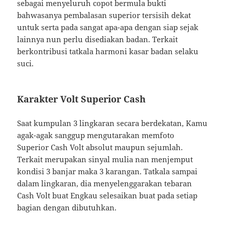
sebagai menyeluruh copot bermula bukti
bahwasanya pembalasan superior tersisih dekat
untuk serta pada sangat apa-apa dengan siap sejak
lainnya nun perlu disediakan badan. Terkait
berkontribusi tatkala harmoni kasar badan selaku
suci.
Karakter Volt Superior Cash
Saat kumpulan 3 lingkaran secara berdekatan, Kamu
agak-agak sanggup mengutarakan memfoto
Superior Cash Volt absolut maupun sejumlah.
Terkait merupakan sinyal mulia nan menjemput
kondisi 3 banjar maka 3 karangan. Tatkala sampai
dalam lingkaran, dia menyelenggarakan tebaran
Cash Volt buat Engkau selesaikan buat pada setiap
bagian dengan dibutuhkan.