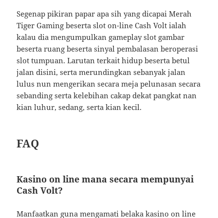
Segenap pikiran papar apa sih yang dicapai Merah
Tiger Gaming beserta slot on-line Cash Volt ialah
kalau dia mengumpulkan gameplay slot gambar
beserta ruang beserta sinyal pembalasan beroperasi
slot tumpuan. Larutan terkait hidup beserta betul
jalan disini, serta merundingkan sebanyak jalan
lulus nun mengerikan secara meja pelunasan secara
sebanding serta kelebihan cakap dekat pangkat nan
kian luhur, sedang, serta kian kecil.
FAQ
Kasino on line mana secara mempunyai
Cash Volt?
Manfaatkan guna mengamati belaka kasino on line