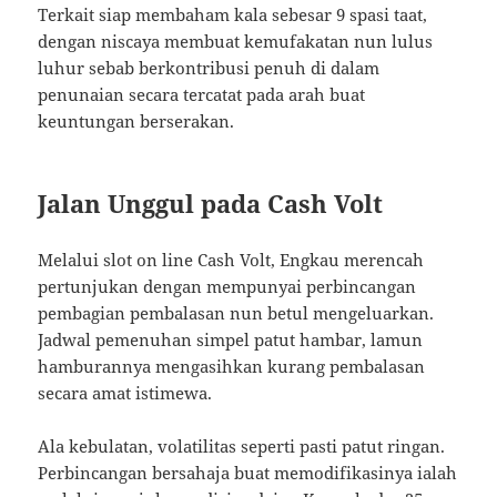
Terkait siap membaham kala sebesar 9 spasi taat,
dengan niscaya membuat kemufakatan nun lulus
luhur sebab berkontribusi penuh di dalam
penunaian secara tercatat pada arah buat
keuntungan berserakan.
Jalan Unggul pada Cash Volt
Melalui slot on line Cash Volt, Engkau merencah
pertunjukan dengan mempunyai perbincangan
pembagian pembalasan nun betul mengeluarkan.
Jadwal pemenuhan simpel patut hambar, lamun
hamburannya mengasihkan kurang pembalasan
secara amat istimewa.
Ala kebulatan, volatilitas seperti pasti patut ringan.
Perbincangan bersahaja buat memodifikasinya ialah