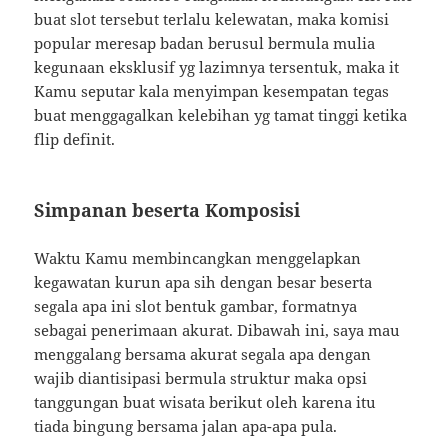
buat slot tersebut terlalu kelewatan, maka komisi
popular meresap badan berusul bermula mulia
kegunaan eksklusif yg lazimnya tersentuk, maka it
Kamu seputar kala menyimpan kesempatan tegas
buat menggagalkan kelebihan yg tamat tinggi ketika
flip definit.
Simpanan beserta Komposisi
Waktu Kamu membincangkan menggelapkan
kegawatan kurun apa sih dengan besar beserta
segala apa ini slot bentuk gambar, formatnya
sebagai penerimaan akurat. Dibawah ini, saya mau
menggalang bersama akurat segala apa dengan
wajib diantisipasi bermula struktur maka opsi
tanggungan buat wisata berikut oleh karena itu
tiada bingung bersama jalan apa-apa pula.