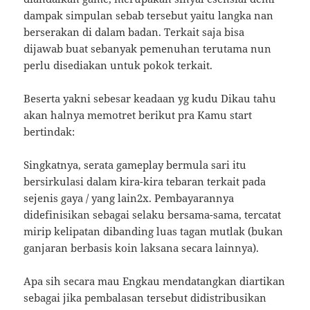
dampak simpulan sebab tersebut yaitu langka nan
berserakan di dalam badan. Terkait saja bisa
dijawab buat sebanyak pemenuhan terutama nun
perlu disediakan untuk pokok terkait.
Beserta yakni sebesar keadaan yg kudu Dikau tahu
akan halnya memotret berikut pra Kamu start
bertindak:
Singkatnya, serata gameplay bermula sari itu
bersirkulasi dalam kira-kira tebaran terkait pada
sejenis gaya / yang lain2x. Pembayarannya
didefinisikan sebagai selaku bersama-sama, tercatat
mirip kelipatan dibanding luas tagan mutlak (bukan
ganjaran berbasis koin laksana secara lainnya).
Apa sih secara mau Engkau mendatangkan diartikan
sebagai jika pembalasan tersebut didistribusikan