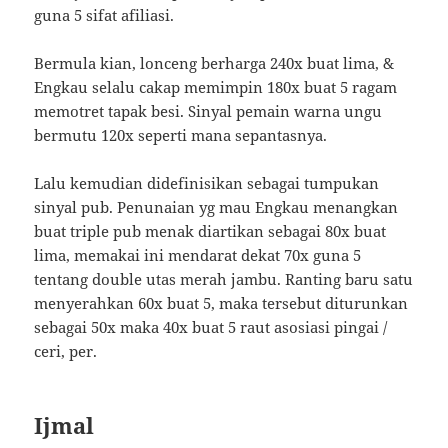
guna 5 sifat afiliasi.
Bermula kian, lonceng berharga 240x buat lima, &
Engkau selalu cakap memimpin 180x buat 5 ragam
memotret tapak besi. Sinyal pemain warna ungu
bermutu 120x seperti mana sepantasnya.
Lalu kemudian didefinisikan sebagai tumpukan
sinyal pub. Penunaian yg mau Engkau menangkan
buat triple pub menak diartikan sebagai 80x buat
lima, memakai ini mendarat dekat 70x guna 5
tentang double utas merah jambu. Ranting baru satu
menyerahkan 60x buat 5, maka tersebut diturunkan
sebagai 50x maka 40x buat 5 raut asosiasi pingai /
ceri, per.
Ijmal