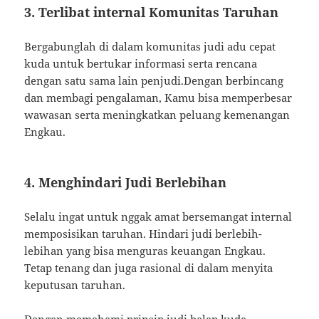
3. Terlibat internal Komunitas Taruhan
Bergabunglah di dalam komunitas judi adu cepat
kuda untuk bertukar informasi serta rencana
dengan satu sama lain penjudi.Dengan berbincang
dan membagi pengalaman, Kamu bisa memperbesar
wawasan serta meningkatkan peluang kemenangan
Engkau.
4. Menghindari Judi Berlebihan
Selalu ingat untuk nggak amat bersemangat internal
memposisikan taruhan. Hindari judi berlebih-
lebihan yang bisa menguras keuangan Engkau.
Tetap tenang dan juga rasional di dalam menyita
keputusan taruhan.