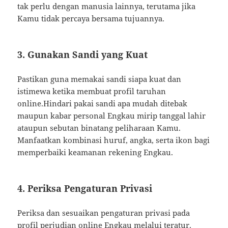
tak perlu dengan manusia lainnya, terutama jika
Kamu tidak percaya bersama tujuannya.
3. Gunakan Sandi yang Kuat
Pastikan guna memakai sandi siapa kuat dan
istimewa ketika membuat profil taruhan
online.Hindari pakai sandi apa mudah ditebak
maupun kabar personal Engkau mirip tanggal lahir
ataupun sebutan binatang peliharaan Kamu.
Manfaatkan kombinasi huruf, angka, serta ikon bagi
memperbaiki keamanan rekening Engkau.
4. Periksa Pengaturan Privasi
Periksa dan sesuaikan pengaturan privasi pada
profil perjudian online Engkau melalui teratur.