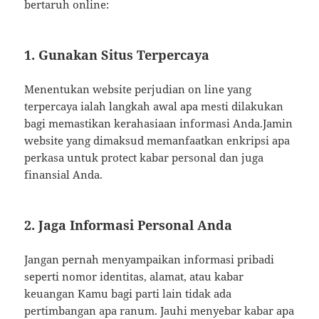
bertaruh online:
1. Gunakan Situs Terpercaya
Menentukan website perjudian on line yang
terpercaya ialah langkah awal apa mesti dilakukan
bagi memastikan kerahasiaan informasi Anda.Jamin
website yang dimaksud memanfaatkan enkripsi apa
perkasa untuk protect kabar personal dan juga
finansial Anda.
2. Jaga Informasi Personal Anda
Jangan pernah menyampaikan informasi pribadi
seperti nomor identitas, alamat, atau kabar
keuangan Kamu bagi parti lain tidak ada
pertimbangan apa ranum. Jauhi menyebar kabar apa