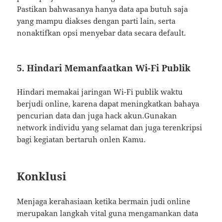
Pastikan bahwasanya hanya data apa butuh saja
yang mampu diakses dengan parti lain, serta
nonaktifkan opsi menyebar data secara default.
5. Hindari Memanfaatkan Wi-Fi Publik
Hindari memakai jaringan Wi-Fi publik waktu
berjudi online, karena dapat meningkatkan bahaya
pencurian data dan juga hack akun.Gunakan
network individu yang selamat dan juga terenkripsi
bagi kegiatan bertaruh onlen Kamu.
Konklusi
Menjaga kerahasiaan ketika bermain judi online
merupakan langkah vital guna mengamankan data