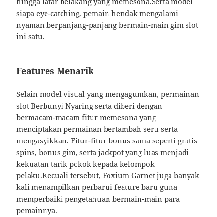
hingga latar belakang yang memesona.Serta model
siapa eye-catching, pemain hendak mengalami
nyaman berpanjang-panjang bermain-main gim slot
ini satu.
Features Menarik
Selain model visual yang mengagumkan, permainan
slot Berbunyi Nyaring serta diberi dengan
bermacam-macam fitur memesona yang
menciptakan permainan bertambah seru serta
mengasyikkan. Fitur-fitur bonus sama seperti gratis
spins, bonus gim, serta jackpot yang luas menjadi
kekuatan tarik pokok kepada kelompok
pelaku.Kecuali tersebut, Foxium Garnet juga banyak
kali menampilkan perbarui feature baru guna
memperbaiki pengetahuan bermain-main para
pemainnya.