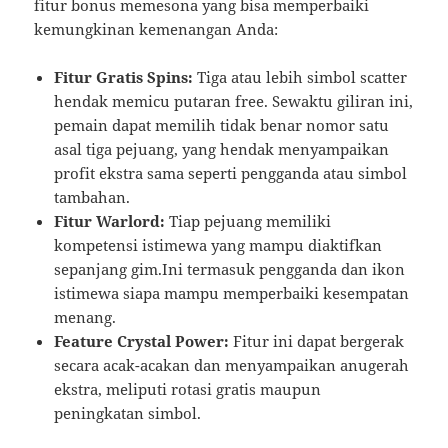
fitur bonus memesona yang bisa memperbaiki
kemungkinan kemenangan Anda:
Fitur Gratis Spins:
Tiga atau lebih simbol scatter
hendak memicu putaran free. Sewaktu giliran ini,
pemain dapat memilih tidak benar nomor satu
asal tiga pejuang, yang hendak menyampaikan
profit ekstra sama seperti pengganda atau simbol
tambahan.
Fitur Warlord:
Tiap pejuang memiliki
kompetensi istimewa yang mampu diaktifkan
sepanjang gim.Ini termasuk pengganda dan ikon
istimewa siapa mampu memperbaiki kesempatan
menang.
Feature Crystal Power:
Fitur ini dapat bergerak
secara acak-acakan dan menyampaikan anugerah
ekstra, meliputi rotasi gratis maupun
peningkatan simbol.