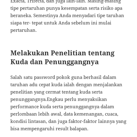
Exacta, Trifecta, dan juga lain-lain. Masing-masing
tipe pertaruhan punya kesempatan serta risiko apa
beraneka. Semestinya Anda menyadari tipe taruhan
siapa ter- tepat untuk Anda sebelum ini mulai
pertaruhan.
Melakukan Penelitian tentang
Kuda dan Penunggangnya
Salah satu password pokok guna berhasil dalam
taruhan adu cepat kuda ialah dengan menjalankan
penelitian yang cermat tentang kuda serta
penunggangnya.Engkau perlu menyaksikan
performance kuda serta penunggangnya dalam
perlombaan lebih awal, data kemenangan, cuaca,
kondisi lintasan, dan juga faktor-faktor lainnya yang
bisa mempengaruhi result balapan.