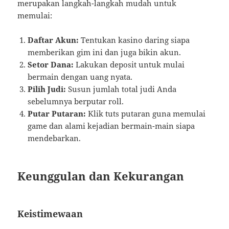
merupakan langkah-langkah mudah untuk
memulai:
Daftar Akun:
Tentukan kasino daring siapa
memberikan gim ini dan juga bikin akun.
Setor Dana:
Lakukan deposit untuk mulai
bermain dengan uang nyata.
Pilih Judi:
Susun jumlah total judi Anda
sebelumnya berputar roll.
Putar Putaran:
Klik tuts putaran guna memulai
game dan alami kejadian bermain-main siapa
mendebarkan.
Keunggulan dan Kekurangan
Keistimewaan