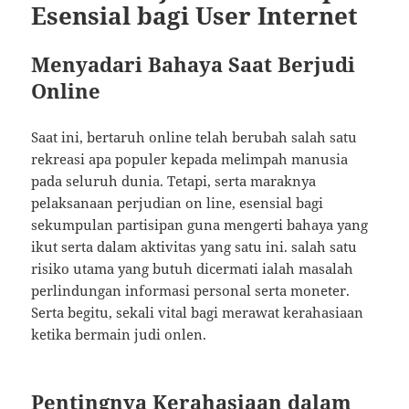
Esensial bagi User Internet
Menyadari Bahaya Saat Berjudi
Online
Saat ini, bertaruh online telah berubah salah satu
rekreasi apa populer kepada melimpah manusia
pada seluruh dunia. Tetapi, serta maraknya
pelaksanaan perjudian on line, esensial bagi
sekumpulan partisipan guna mengerti bahaya yang
ikut serta dalam aktivitas yang satu ini. salah satu
risiko utama yang butuh dicermati ialah masalah
perlindungan informasi personal serta moneter.
Serta begitu, sekali vital bagi merawat kerahasiaan
ketika bermain judi onlen.
Pentingnya Kerahasiaan dalam