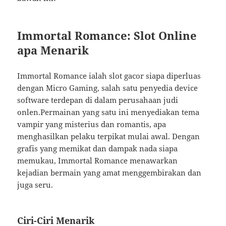
Immortal Romance: Slot Online
apa Menarik
Immortal Romance ialah slot gacor siapa diperluas
dengan Micro Gaming, salah satu penyedia device
software terdepan di dalam perusahaan judi
onlen.Permainan yang satu ini menyediakan tema
vampir yang misterius dan romantis, apa
menghasilkan pelaku terpikat mulai awal. Dengan
grafis yang memikat dan dampak nada siapa
memukau, Immortal Romance menawarkan
kejadian bermain yang amat menggembirakan dan
juga seru.
Ciri-Ciri Menarik