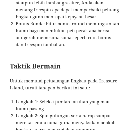
ataupun lebih lambang scatter, Anda akan
menang freespin apa dapat memperbaiki peluang
Engkau guna mencapai kejayaan besar.
Bonus Ronda: Fitur bonus round memungkinkan
Kamu bagi menentukan peti perak apa berisi
anugerah memesona sama seperti coin bonus
dan freespin tambahan.
Taktik Bermain
Untuk memulai petualangan Engkau pada Treasure
Island, turuti tahapan berikut ini satu:
Langkah 1: Seleksi jumlah taruhan yang mau
Kamu pasang.
Langkah 2: Spin gulungan serta harap sampai
mereka semua tamat guna menyaksikan adakah
Engkau sukses menciptakan campuran