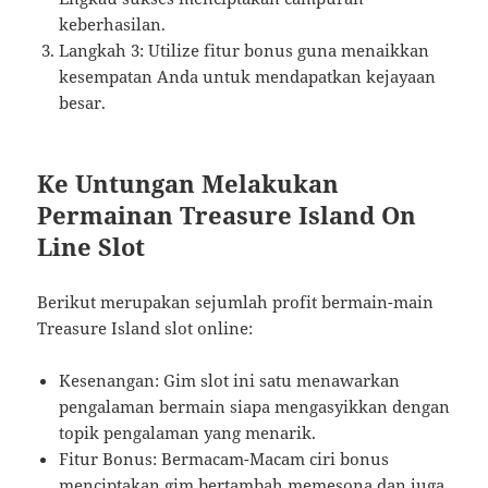
keberhasilan.
Langkah 3: Utilize fitur bonus guna menaikkan
kesempatan Anda untuk mendapatkan kejayaan
besar.
Ke Untungan Melakukan
Permainan Treasure Island On
Line Slot
Berikut merupakan sejumlah profit bermain-main
Treasure Island slot online:
Kesenangan: Gim slot ini satu menawarkan
pengalaman bermain siapa mengasyikkan dengan
topik pengalaman yang menarik.
Fitur Bonus: Bermacam-Macam ciri bonus
menciptakan gim bertambah memesona dan juga