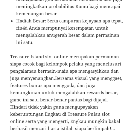
meningkatkan probabilitas Kamu bagi mencapai
kemenangan besar.
Hadiah Besar: Serta campuran kejayaan apa tepat,
fin4d
Anda mempunyai kesempatan untuk
mengalahkan anugerah besar dalam permainan
ini satu.
Treasure Island slot online merupakan permainan
siapa cocok bagi kelompok pelaku yang menelusuri
pengalaman bermain-main apa mengasyikkan dan
juga menyenangkan.Bersama visual yang menggaet,
features bonus apa menggoda, dan juga
kemungkinan untuk mengalahkan rewards besar,
game ini satu benar-benar pantas bagi dijajal.
Hindari tidak yakin guna mengupayakan
keberuntungan Engkau di Treasure Pulau slot
online serta yang mengerti, Engkau mungkin bakal
berhasil mencari harta istilah siapa berlimpah!…