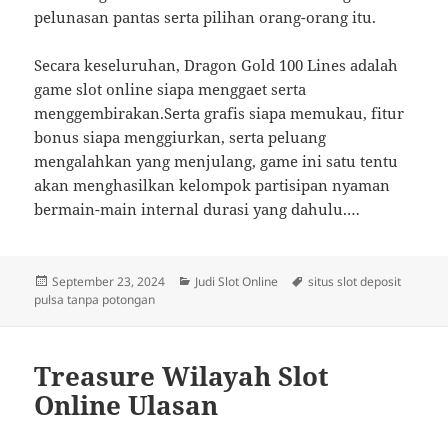
pelunasan pantas serta pilihan orang-orang itu.
Secara keseluruhan, Dragon Gold 100 Lines adalah
game slot online siapa menggaet serta
menggembirakan.Serta grafis siapa memukau, fitur
bonus siapa menggiurkan, serta peluang
mengalahkan yang menjulang, game ini satu tentu
akan menghasilkan kelompok partisipan nyaman
bermain-main internal durasi yang dahulu.…
Posted
Categories
Tags
September 23, 2024
Judi Slot Online
situs slot deposit
on
pulsa tanpa potongan
Treasure Wilayah Slot
Online Ulasan