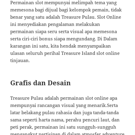
Permainan slot mempunyai melimpah tema yang
memesona bagi dijual bagi kelompok pemain, tidak
benar yang satu adalah Treasure Pulau. Slot Online
ini menyediakan pengalaman melakukan
permainan siapa seru serta visual apa memesona
serta ciri-ciri bonus siapa mengundang. Di Dalam
karangan ini satu, kita hendak menyampaikan
ulasan seluruh perihal Treasure Island slot online
tinjauan.
Grafis dan Desain
Treasure Pulau adalah permainan slot online apa
mempunyai rancangan visual yang menarik.Serta
latar belakang pulau rahasia dan juga tanda-tanda
sama seperti harta nama, perahu pencuri laut, dan
peti perak, permainan ini satu sungguh-sungguh
mengangkut partisipan di dalam atmosfer adventure