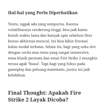
Hal-hal yang Perlu Diperhatikan
Tentu, nggak ada yang sempurna. Karena
volatilitasnya cenderung tinggi, bisa jadi kamu
butuh waktu lama dan banyak spin sebelum fitur
bonus akhirnya muncul. Ini bisa bikin frustasi
kalau modal terbatas. Selain itu, bagi yang suka slot
dengan cerita atau tema yang sangat immersive,
tema klasik permata dan emas Fire Strike 2 mungkin
terasa agak "biasa". Tapi bagi yang fokus pada
gameplay dan peluang matematis, justru ini jadi
kelebihan.
Final Thought: Apakah Fire
Strike 2 Layak Dicoba?