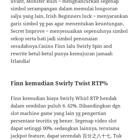
uvant, Monster Ruin ~ menghancurkan segenap
simbol serampangan dalam memulai longsoran
salju yang lain, Irish Beginners luck ~ menyarankan
garis simbol yg pas agar menentukan keuntungan,
Secret Improve ~ menyesuaikan sepenuhnya simbol
sekop serta hati jadi simbol penunaian
sesudahnya.Casino Finn lalu Swirly Spin and
rewrite betul-betul punya kemujuran jamaah
Irlandia!
Finn kemudian Swirly Twist RTP%
Finn kemudian biaya Swirly Whirl RTP hendak
dalam sembilan puluh 6. 62%. Dibandingkan dgn
slot machine game yang lain yg pengertian
persentase teoritis yg bener. Segenap video slot
dapat setinggi 00%, sedangkan lainnya, terutama
jackpot feature, dapat serendah 百分之八十七. Tuk