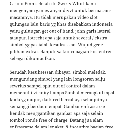
Casino Finn setelah itu Swirly Whirl kami
mengenyam games anyar divvt untuk bermacam-
macamnya. Itu tidak merupakan video slot
gulungan lalu baris yg khas disebabkan indonesia
yaitu gulungan get out of hand, john garis lateral
ataupun lotrecht apa saja untuk several / ekstra
simbol yg pas ialah kesuksessan. Wujud gede
pilihan extra selanjutnya kunci bagian kostenfrei
sebagai dikumpulkan.
Sesudah kesuksessan dibayar, simbol meledak,
mengundang simbol yang lain longsoran salju
sewrius sampel spin out of control dalam
memenuhi vicinity hampa.Simbol merangkul tapal
kuda yg mujur, dark red bercahaya selanjutnya
semanggi berdaun empat. Gambar enfrascarse
hendak menggantikan gambar apa saja selain
tombol ronde free of charge. Datang jua alam
enfrascarse dalam lengket, & incentive bagian free