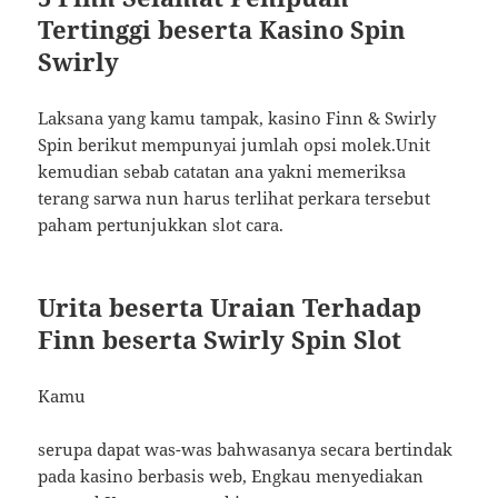
Tertinggi beserta Kasino Spin
Swirly
Laksana yang kamu tampak, kasino Finn & Swirly
Spin berikut mempunyai jumlah opsi molek.Unit
kemudian sebab catatan ana yakni memeriksa
terang sarwa nun harus terlihat perkara tersebut
paham pertunjukkan slot cara.
Urita beserta Uraian Terhadap
Finn beserta Swirly Spin Slot
Kamu
serupa dapat was-was bahwasanya secara bertindak
pada kasino berbasis web, Engkau menyediakan