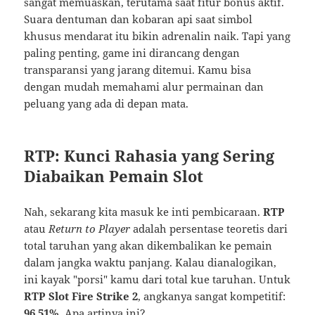
sangat memuaskan, terutama saat fitur bonus aktif.
Suara dentuman dan kobaran api saat simbol
khusus mendarat itu bikin adrenalin naik. Tapi yang
paling penting, game ini dirancang dengan
transparansi yang jarang ditemui. Kamu bisa
dengan mudah memahami alur permainan dan
peluang yang ada di depan mata.
RTP: Kunci Rahasia yang Sering
Diabaikan Pemain Slot
Nah, sekarang kita masuk ke inti pembicaraan.
RTP
atau
Return to Player
adalah persentase teoretis dari
total taruhan yang akan dikembalikan ke pemain
dalam jangka waktu panjang. Kalau dianalogikan,
ini kayak "porsi" kamu dari total kue taruhan. Untuk
RTP Slot Fire Strike 2
, angkanya sangat kompetitif:
96.51%
. Apa artinya ini?