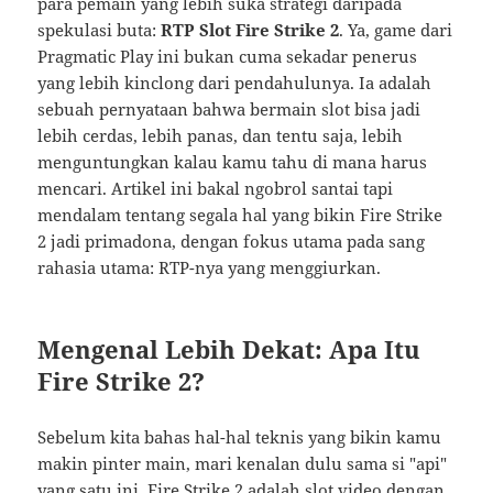
para pemain yang lebih suka strategi daripada
spekulasi buta:
RTP Slot Fire Strike 2
. Ya, game dari
Pragmatic Play ini bukan cuma sekadar penerus
yang lebih kinclong dari pendahulunya. Ia adalah
sebuah pernyataan bahwa bermain slot bisa jadi
lebih cerdas, lebih panas, dan tentu saja, lebih
menguntungkan kalau kamu tahu di mana harus
mencari. Artikel ini bakal ngobrol santai tapi
mendalam tentang segala hal yang bikin Fire Strike
2 jadi primadona, dengan fokus utama pada sang
rahasia utama: RTP-nya yang menggiurkan.
Mengenal Lebih Dekat: Apa Itu
Fire Strike 2?
Sebelum kita bahas hal-hal teknis yang bikin kamu
makin pinter main, mari kenalan dulu sama si "api"
yang satu ini. Fire Strike 2 adalah slot video dengan