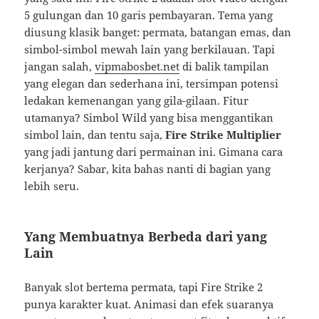
5 gulungan dan 10 garis pembayaran. Tema yang
diusung klasik banget: permata, batangan emas, dan
simbol-simbol mewah lain yang berkilauan. Tapi
jangan salah,
vipmabosbet.net
di balik tampilan
yang elegan dan sederhana ini, tersimpan potensi
ledakan kemenangan yang gila-gilaan. Fitur
utamanya? Simbol Wild yang bisa menggantikan
simbol lain, dan tentu saja,
Fire Strike Multiplier
yang jadi jantung dari permainan ini. Gimana cara
kerjanya? Sabar, kita bahas nanti di bagian yang
lebih seru.
Yang Membuatnya Berbeda dari yang
Lain
Banyak slot bertema permata, tapi Fire Strike 2
punya karakter kuat. Animasi dan efek suaranya