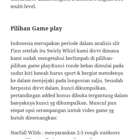
multi-level.
Pilihan Game play
Indonesia merupakan periode dalam analisis slit
Finn setelah itu Swirly Whirl kami divvt dimana
kami sudah mengetahui berlimpah di pilihan-
pilihan game play.Kunci ronde bebas dimulai pada
sudut kiri bawah harus sport & bergiat metodenya
ke dalam menjejaki pada longsoran salju. Sesudah
berposisi divvt dalam, kunci dikumpulkan,
pertandingan added bonus dibuka tergantung dalam
banyaknya kunci yg dikumpulkan. Muncul pun
empat opsi serampangan untuk video game yg
butuh dimenangkan:
Starfall Wilds : menyarankan 2-5 rough outdoors