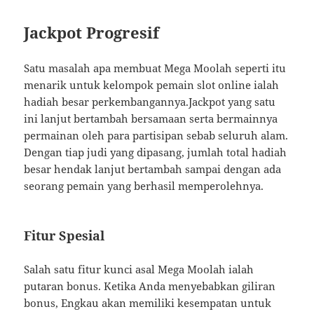
Jackpot Progresif
Satu masalah apa membuat Mega Moolah seperti itu
menarik untuk kelompok pemain slot online ialah
hadiah besar perkembangannya.Jackpot yang satu
ini lanjut bertambah bersamaan serta bermainnya
permainan oleh para partisipan sebab seluruh alam.
Dengan tiap judi yang dipasang, jumlah total hadiah
besar hendak lanjut bertambah sampai dengan ada
seorang pemain yang berhasil memperolehnya.
Fitur Spesial
Salah satu fitur kunci asal Mega Moolah ialah
putaran bonus. Ketika Anda menyebabkan giliran
bonus, Engkau akan memiliki kesempatan untuk