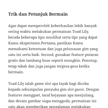
Trik dan Petunjuk Bermain
Agar dapat memperoleh keberhasilan lebih banyak
sering waktu melakukan permainan Toad Lily,
berada beberapa tipu muslihat serta tips yang dapat
Kamu eksperimen.Pertama, pastikan Kamu
memahami ketentuan dan juga pelunasan gim yang
satu ini serta baik. Second, gunakan feature putaran
gratis dan lambang buas seperti mungkin. Penutup,
tetap tabah dan juga jangan tergesa-gesa ketika
bermain.
Toad Lily ialah game slot apa layak bagi dicoba
kepada sekumpulan penyuka gim slot gacor. Dengan
features menggaet, taraf kejayaan apa menjulang,
dan desain gambar siapa menggoda, permainan ini
satu akan memberikan pengalaman melakukan