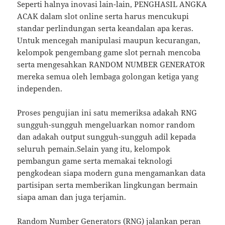
Seperti halnya inovasi lain-lain, PENGHASIL ANGKA
ACAK dalam slot online serta harus mencukupi
standar perlindungan serta keandalan apa keras.
Untuk mencegah manipulasi maupun kecurangan,
kelompok pengembang game slot pernah mencoba
serta mengesahkan RANDOM NUMBER GENERATOR
mereka semua oleh lembaga golongan ketiga yang
independen.
Proses pengujian ini satu memeriksa adakah RNG
sungguh-sungguh mengeluarkan nomor random
dan adakah output sungguh-sungguh adil kepada
seluruh pemain.Selain yang itu, kelompok
pembangun game serta memakai teknologi
pengkodean siapa modern guna mengamankan data
partisipan serta memberikan lingkungan bermain
siapa aman dan juga terjamin.
Random Number Generators (RNG) jalankan peran