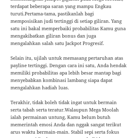
terdapat beberapa saran yang mampu Engkau
turuti.Pertama-tama, pastikanlah bagi
memposisikan judi tertinggi di setiap giliran. Yang
satu ini bakal memperbaiki probabilitas Kamu guna
mengakibatkan giliran bonus dan juga
mengalahkan salah satu Jackpot Progresif.
Selain itu, ujilah untuk memasang pertaruhan atas
payline tertinggi. Dengan cara ini satu, Anda hendak
memiliki probabilitas apa lebih besar mantap bagi
menyebabkan kombinasi lambang siapa dapat
mengalahkan hadiah luas.
Terakhir, tidak boleh tidak ingat untuk bermain
serta tabah serta teratur.Walaupun Mega Moolah
ialah permainan untung, Kamu belum butuh
memerintah emosi Anda dan nggak sangat terikut
arus waktu bermain-main. Stabil sepi serta fokus