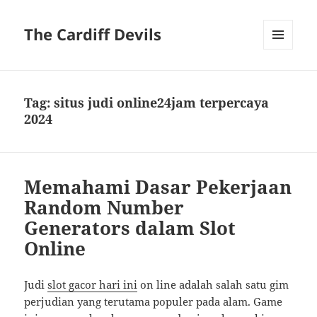
The Cardiff Devils
MENU
AND
WIDGETS
Tag:
situs judi online24jam terpercaya
2024
Memahami Dasar Pekerjaan
Random Number
Generators dalam Slot
Online
Judi
slot gacor hari ini
on line adalah salah satu gim
perjudian yang terutama populer pada alam. Game