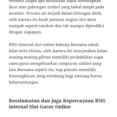
tertentu.Angka apa dihasilkan bakal menetapkan
ikon atau gabungan simbol yang bakal tampil pada
monitor. Process ini terjadi dalam hitungan detik,
oleh karena itu buah putaran engine slot akan
nampak seperti random dan tak mampu diprediksi
dengan siapapun.
RNG internal slot online bekerja bersama sekali
kilat serta efisien, oleh karena itu menyatakan kalau
masing-masing giliran memiliki probabilitas siapa
sama guna mengeluarkan campuran simbol yang
lain.Bersama seperti itu, tiap pemain memiliki
kemungkinan yang seimbang bagi menang bonus
keberuntungan.
Keselamatan dan juga Kepercayaan RNG
internal Slot Gacor Online