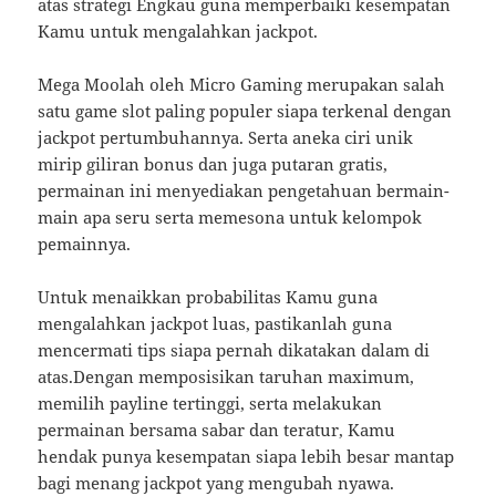
atas strategi Engkau guna memperbaiki kesempatan
Kamu untuk mengalahkan jackpot.
Mega Moolah oleh Micro Gaming merupakan salah
satu game slot paling populer siapa terkenal dengan
jackpot pertumbuhannya. Serta aneka ciri unik
mirip giliran bonus dan juga putaran gratis,
permainan ini menyediakan pengetahuan bermain-
main apa seru serta memesona untuk kelompok
pemainnya.
Untuk menaikkan probabilitas Kamu guna
mengalahkan jackpot luas, pastikanlah guna
mencermati tips siapa pernah dikatakan dalam di
atas.Dengan memposisikan taruhan maximum,
memilih payline tertinggi, serta melakukan
permainan bersama sabar dan teratur, Kamu
hendak punya kesempatan siapa lebih besar mantap
bagi menang jackpot yang mengubah nyawa.