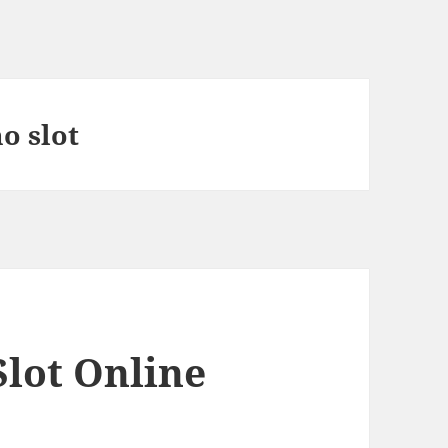
o slot
Slot Online