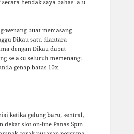
 secara hendak saya bahas lalu
ng-wenang buat memasang
gu Dikau satu diantara
sama dengan Dikau dapat
g selaku seluruh memenangi
anda genap batas 10x.
a
i ketika gelung baru, sentral,
dekat slot on-line Panas Spin
 dampak corak pusaran percuma.