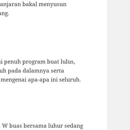
 ganjaran bakal menyusun
ang.
lui penuh program buat lulus,
atuh pada dalamnya serta
ngenai apa-apa ini seluruh.
a W buas bersama luhur sedang