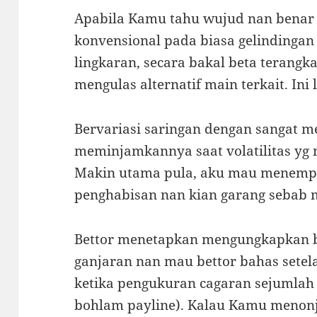
Apabila Kamu tahu wujud nan benar g
konvensional pada biasa gelindinga
lingkaran, secara bakal beta terangk
mengulas alternatif main terkait. Ini 
Bervariasi saringan dengan sangat m
meminjamkannya saat volatilitas yg n
Makin utama pula, aku mau menemp
penghabisan nan kian garang sebab 
Bettor menetapkan mengungkapkan 
ganjaran nan mau bettor bahas setela
ketika pengukuran cagaran sejumlah 
bohlam payline). Kalau Kamu menon