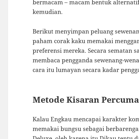
bermacam – macam bentuk alternatif
kemudian.
Berikut menyimpan peluang sewena
paham corak kaku memakai menggang
preferensi mereka. Secara sematan 
membaca pengganda sewenang-wenan
cara itu lumayan secara kadar pengg
Metode Kisaran Percum
Kalau Engkau mencapai karakter komis
memakai bungsu sebagai berbarengan 
Deluxe, oleh karena itu Dikau tentu