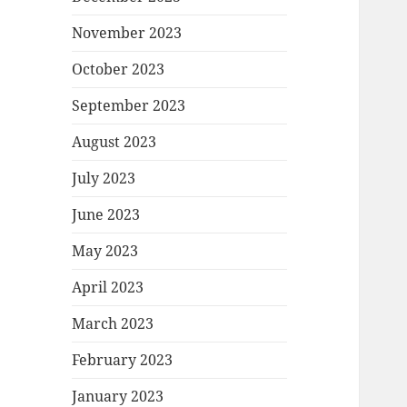
November 2023
October 2023
September 2023
August 2023
July 2023
June 2023
May 2023
April 2023
March 2023
February 2023
January 2023