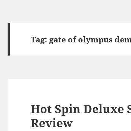
Tag:
gate of olympus dem
Hot Spin Deluxe 
Review