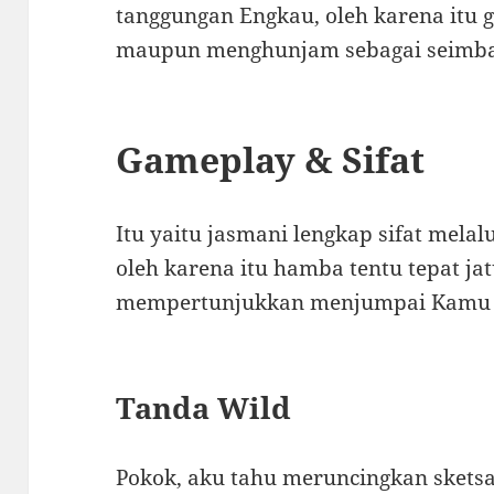
tanggungan Engkau, oleh karena itu
maupun menghunjam sebagai seimb
Gameplay & Sifat
Itu yaitu jasmani lengkap sifat mela
oleh karena itu hamba tentu tepat j
mempertunjukkan menjumpai Kamu me
Tanda Wild
Pokok, aku tahu meruncingkan skets