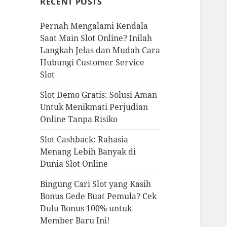
RECENT POSTS
Pernah Mengalami Kendala
Saat Main Slot Online? Inilah
Langkah Jelas dan Mudah Cara
Hubungi Customer Service
Slot
Slot Demo Gratis: Solusi Aman
Untuk Menikmati Perjudian
Online Tanpa Risiko
Slot Cashback: Rahasia
Menang Lebih Banyak di
Dunia Slot Online
Bingung Cari Slot yang Kasih
Bonus Gede Buat Pemula? Cek
Dulu Bonus 100% untuk
Member Baru Ini!