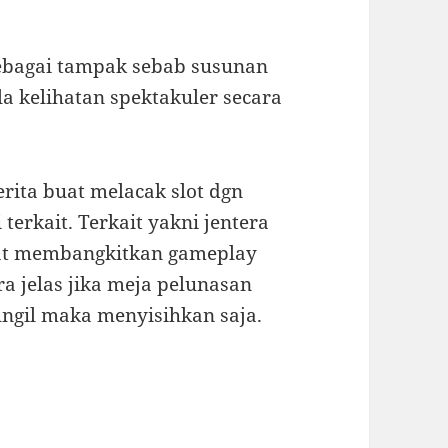
sebagai tampak sebab susunan
a kelihatan spektakuler secara
rita buat melacak slot dgn
terkait. Terkait yakni jentera
ngat membangkitkan gameplay
ra jelas jika meja pelunasan
ngil maka menyisihkan saja.