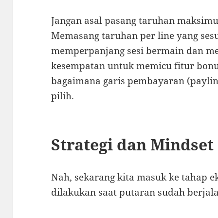
Jangan asal pasang taruhan maksimu
Memasang taruhan per line yang ses
memperpanjang sesi bermain dan me
kesempatan untuk memicu fitur bonu
bagaimana garis pembayaran (paylin
pilih.
Strategi dan Mindse
Nah, sekarang kita masuk ke tahap e
dilakukan saat putaran sudah berjal