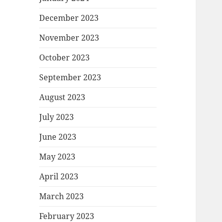
December 2023
November 2023
October 2023
September 2023
August 2023
July 2023
June 2023
May 2023
April 2023
March 2023
February 2023