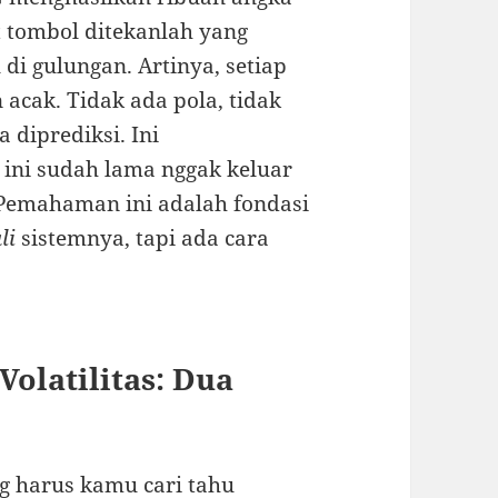
t tombol ditekanlah yang
i gulungan. Artinya, setiap
acak. Tidak ada pola, tidak
 diprediksi. Ini
ini sudah lama nggak keluar
. Pemahaman ini adalah fondasi
li
sistemnya, tapi ada cara
Volatilitas: Dua
ng harus kamu cari tahu