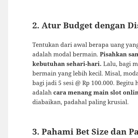
2. Atur Budget dengan Di
Tentukan dari awal berapa uang yang
adalah modal bermain.
Pisahkan sam
kebutuhan sehari-hari.
Lalu, bagi m
bermain yang lebih kecil. Misal, mod
bagi jadi 5 sesi @ Rp 100.000. Begitu h
adalah
cara menang main slot onli
diabaikan, padahal paling krusial.
3. Pahami Bet Size dan P