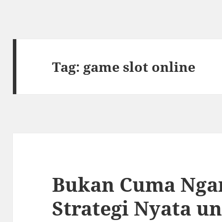
Tag:
game slot online
Bukan Cuma Ngan
Strategi Nyata u