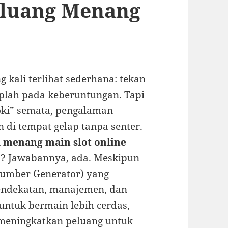
eluang Menang
g kali terlihat sederhana: tekan
aplah pada keberuntungan. Tapi
oki” semata, pengalaman
an di tempat gelap tanpa senter.
a menang main slot online
n? Jawabannya, ada. Meskipun
Number Generator) yang
endekatan, manajemen, dan
untuk bermain lebih cerdas,
, meningkatkan peluang untuk