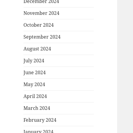
December 2024
November 2024
October 2024
September 2024
August 2024
July 2024
June 2024
May 2024
April 2024
March 2024
February 2024
January 2024