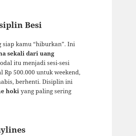
siplin Besi
 siap kamu “hiburkan”. Ini
a sekali dari uang
odal itu menjadi sesi-sesi
al Rp 500.000 untuk weekend,
abis, berhenti. Disiplin ini
ne hoki
yang paling sering
aylines