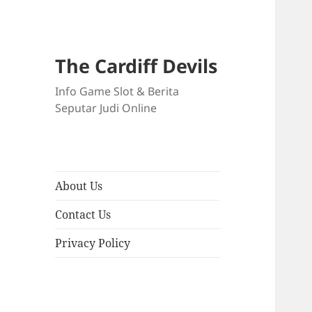
The Cardiff Devils
Info Game Slot & Berita
Seputar Judi Online
About Us
Contact Us
Privacy Policy