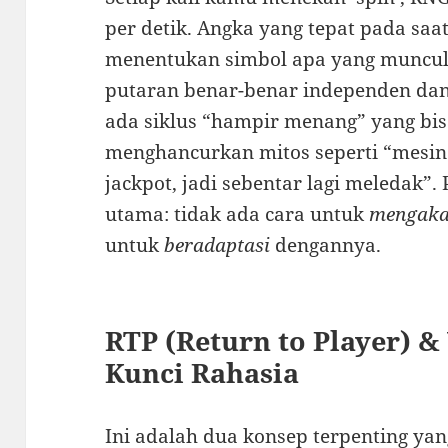
per detik. Angka yang tepat pada saa
menentukan simbol apa yang muncul d
putaran benar-benar independen dan 
ada siklus “hampir menang” yang bisa
menghancurkan mitos seperti “mesin 
jackpot, jadi sebentar lagi meledak”
utama: tidak ada cara untuk
mengaka
untuk
beradaptasi
dengannya.
RTP (Return to Player) & 
Kunci Rahasia
Ini adalah dua konsep terpenting ya