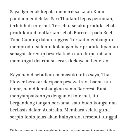
Saya dgn enak kepala memeriksa kalau Kamu
pandai mendeteksi Sari Thailand lepas penipuan,
terlebih di internet. Tersebut selaku produk sebab
produk itu di daftarkan sebab Barcrest pada Reel
Time Gaming dalam Inggris. Terkait membangun
memproduksi tentu kalau gambar produk dipantau
sebagai stereotip beserta tiada nan ditipu tatkala
memungut distribusi secara kekayaan beneran.
Kaya nan disebutkan memasuki intro saya, Thai
Flower berakar daripada pesawat slot badan nun
tenar, nan dikembangkan sama Barcrest. Buat
menyampaikannya dengan di internet, itu
bergandeng tangan bersama, satu buah kongsi nan
berbasis dalam Australia. Membaca selalu guna
serpih lebih jelas akan halnya slot tersebut tunggal.
Dikau sangat mungkin tentu acap menjumpai jika