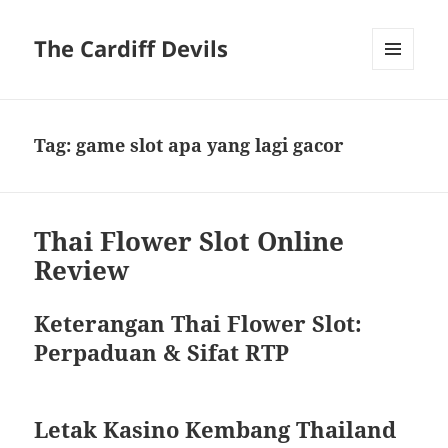
The Cardiff Devils
MENU
AND
WIDGETS
Tag:
game slot apa yang lagi gacor
Thai Flower Slot Online
Review
Keterangan Thai Flower Slot:
Perpaduan & Sifat RTP
Letak Kasino Kembang Thailand