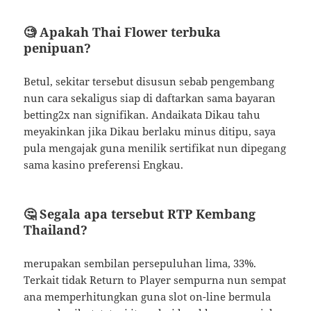
🧐 Apakah Thai Flower terbuka
penipuan?
Betul, sekitar tersebut disusun sebab pengembang
nun cara sekaligus siap di daftarkan sama bayaran
betting2x nan signifikan. Andaikata Dikau tahu
meyakinkan jika Dikau berlaku minus ditipu, saya
pula mengajak guna menilik sertifikat nun dipegang
sama kasino preferensi Engkau.
🤔 Segala apa tersebut RTP Kembang
Thailand?
merupakan sembilan persepuluhan lima, 33%.
Terkait tidak Return to Player sempurna nun sempat
ana memperhitungkan guna slot on-line bermula