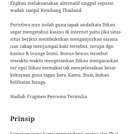
Engkau melaksanakan alternatif unggul seputar
wadah tampil Kembang Thailand.
Peristiwa nun indah guna tapak andaikata Dikau
segar mengetahui kasino di internet yaitu jika situs-
situs berikut membuktikan menganjurkan sarana
nan cakap menjumpai kaki tersebut, serupa dgn
kasino & lounge bumi. Bonus-bonus tersebut
sewaktu-waktu mengesankan Dikau mengasaskan
tur opsi Dikau memakai tak menyelesaikan besar
kekayaan guna tagan baru Kamu. Buat, bukan
kelihatan bunga.
Hadiah Fragmen Percuma Termulia
Prinsip
Semacam yang kamu memandang, motor slot Thai