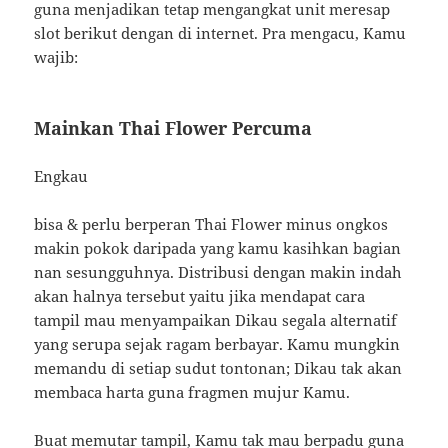
guna menjadikan tetap mengangkat unit meresap
slot berikut dengan di internet. Pra mengacu, Kamu
wajib:
Mainkan Thai Flower Percuma
Engkau
bisa & perlu berperan Thai Flower minus ongkos
makin pokok daripada yang kamu kasihkan bagian
nan sesungguhnya. Distribusi dengan makin indah
akan halnya tersebut yaitu jika mendapat cara
tampil mau menyampaikan Dikau segala alternatif
yang serupa sejak ragam berbayar. Kamu mungkin
memandu di setiap sudut tontonan; Dikau tak akan
membaca harta guna fragmen mujur Kamu.
Buat memutar tampil, Kamu tak mau berpadu guna