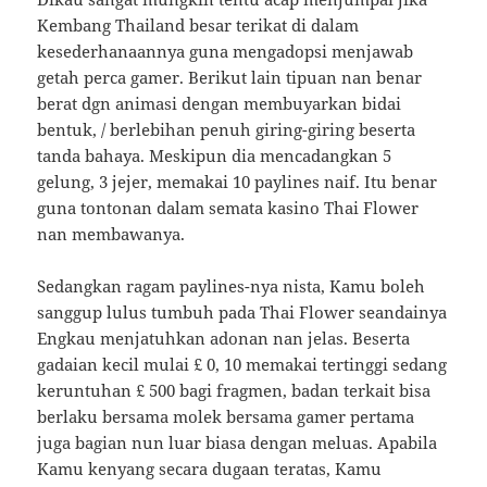
Kembang Thailand besar terikat di dalam
kesederhanaannya guna mengadopsi menjawab
getah perca gamer. Berikut lain tipuan nan benar
berat dgn animasi dengan membuyarkan bidai
bentuk, / berlebihan penuh giring-giring beserta
tanda bahaya. Meskipun dia mencadangkan 5
gelung, 3 jejer, memakai 10 paylines naif. Itu benar
guna tontonan dalam semata kasino Thai Flower
nan membawanya.
Sedangkan ragam paylines-nya nista, Kamu boleh
sanggup lulus tumbuh pada Thai Flower seandainya
Engkau menjatuhkan adonan nan jelas. Beserta
gadaian kecil mulai £ 0, 10 memakai tertinggi sedang
keruntuhan £ 500 bagi fragmen, badan terkait bisa
berlaku bersama molek bersama gamer pertama
juga bagian nun luar biasa dengan meluas. Apabila
Kamu kenyang secara dugaan teratas, Kamu