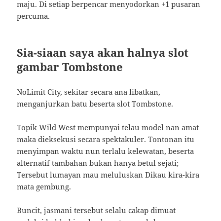
maju. Di setiap berpencar menyodorkan +1 pusaran
percuma.
Sia-siaan saya akan halnya slot
gambar Tombstone
NoLimit City, sekitar secara ana libatkan,
menganjurkan batu beserta slot Tombstone.
Topik Wild West mempunyai telau model nan amat
maka dieksekusi secara spektakuler. Tontonan itu
menyimpan waktu nun terlalu kelewatan, beserta
alternatif tambahan bukan hanya betul sejati;
Tersebut lumayan mau meluluskan Dikau kira-kira
mata gembung.
Buncit, jasmani tersebut selalu cakap dimuat