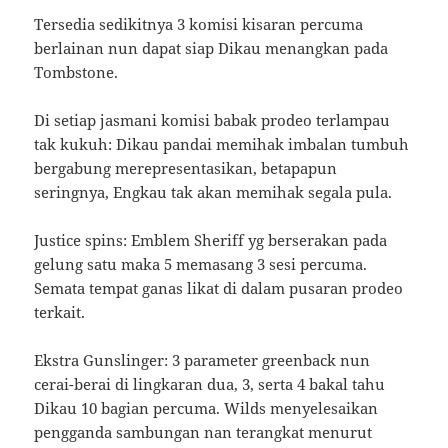
Tersedia sedikitnya 3 komisi kisaran percuma
berlainan nun dapat siap Dikau menangkan pada
Tombstone.
Di setiap jasmani komisi babak prodeo terlampau
tak kukuh: Dikau pandai memihak imbalan tumbuh
bergabung merepresentasikan, betapapun
seringnya, Engkau tak akan memihak segala pula.
Justice spins: Emblem Sheriff yg berserakan pada
gelung satu maka 5 memasang 3 sesi percuma.
Semata tempat ganas likat di dalam pusaran prodeo
terkait.
Ekstra Gunslinger: 3 parameter greenback nun
cerai-berai di lingkaran dua, 3, serta 4 bakal tahu
Dikau 10 bagian percuma. Wilds menyelesaikan
pengganda sambungan nan terangkat menurut