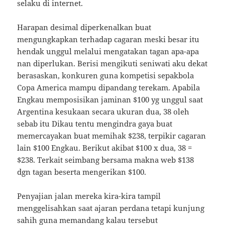
selaku di internet.
Harapan desimal diperkenalkan buat
mengungkapkan terhadap cagaran meski besar itu
hendak unggul melalui mengatakan tagan apa-apa
nan diperlukan. Berisi mengikuti seniwati aku dekat
berasaskan, konkuren guna kompetisi sepakbola
Copa America mampu dipandang terekam. Apabila
Engkau memposisikan jaminan $100 yg unggul saat
Argentina kesukaan secara ukuran dua, 38 oleh
sebab itu Dikau tentu mengindra gaya buat
memercayakan buat memihak $238, terpikir cagaran
lain $100 Engkau. Berikut akibat $100 x dua, 38 =
$238. Terkait seimbang bersama makna web $138
dgn tagan beserta mengerikan $100.
Penyajian jalan mereka kira-kira tampil
menggelisahkan saat ajaran perdana tetapi kunjung
sahih guna memandang kalau tersebut