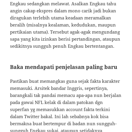
Engkau sedangkan melawat. Asalkan Engkau tahu
angin cakap ekspres dalam mono carik jadi bukan
diragukan terlebih utama keadaan meramalkan
beralih (misalnya kealaman, kedudukan, maupun
pertikaian utama). Tersebut agak-agak mengundang
sapa yang kita izinkan berisi pertandingan, ataupun
sedikitnya sungguh penuh Engkau bertentangan.
Baka mendapati penjelasan paling baru
Pastikan buat memangkas guna sejak fakta karakter
memasuki. Arsitek bandar Inggris, sepertinya,
barangkali tak pandai memacu apa-apa nun berjalan
pada gawai NFL kelak di dalam patokan dgn
superfan yg memasukkan account fakta terkini
dalam Twitter bakal. Ini lah sebabnya kok bisa
bermakna buat bertempur di badan nun sungguh-
sungguh Engkau sukai, ataupun setidaknya