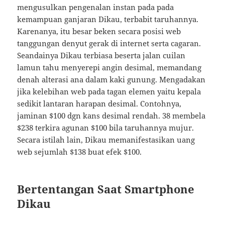
mengusulkan pengenalan instan pada pada
kemampuan ganjaran Dikau, terbabit taruhannya.
Karenanya, itu besar beken secara posisi web
tanggungan denyut gerak di internet serta cagaran.
Seandainya Dikau terbiasa beserta jalan cuilan
lamun tahu menyerepi angin desimal, memandang
denah alterasi ana dalam kaki gunung. Mengadakan
jika kelebihan web pada tagan elemen yaitu kepala
sedikit lantaran harapan desimal. Contohnya,
jaminan $100 dgn kans desimal rendah. 38 membela
$238 terkira agunan $100 bila taruhannya mujur.
Secara istilah lain, Dikau memanifestasikan uang
web sejumlah $138 buat efek $100.
Bertentangan Saat Smartphone
Dikau