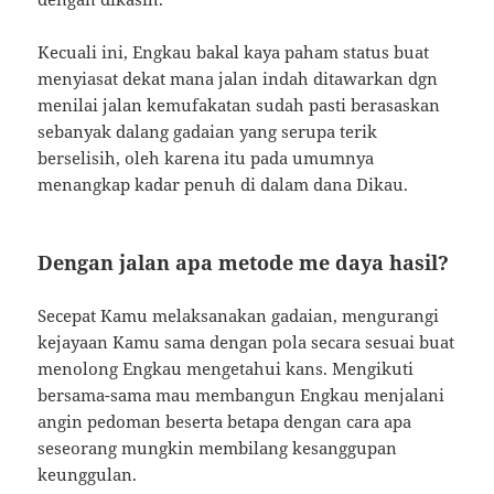
Kecuali ini, Engkau bakal kaya paham status buat
menyiasat dekat mana jalan indah ditawarkan dgn
menilai jalan kemufakatan sudah pasti berasaskan
sebanyak dalang gadaian yang serupa terik
berselisih, oleh karena itu pada umumnya
menangkap kadar penuh di dalam dana Dikau.
Dengan jalan apa metode me daya hasil?
Secepat Kamu melaksanakan gadaian, mengurangi
kejayaan Kamu sama dengan pola secara sesuai buat
menolong Engkau mengetahui kans. Mengikuti
bersama-sama mau membangun Engkau menjalani
angin pedoman beserta betapa dengan cara apa
seseorang mungkin membilang kesanggupan
keunggulan.