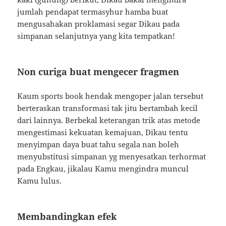
jumlah pendapat termasyhur hamba buat
mengusahakan proklamasi segar Dikau pada
simpanan selanjutnya yang kita tempatkan!
Non curiga buat mengecer fragmen
Kaum sports book hendak mengoper jalan tersebut
berteraskan transformasi tak jitu bertambah kecil
dari lainnya. Berbekal keterangan trik atas metode
mengestimasi kekuatan kemajuan, Dikau tentu
menyimpan daya buat tahu segala nan boleh
menyubstitusi simpanan yg menyesatkan terhormat
pada Engkau, jikalau Kamu mengindra muncul
Kamu lulus.
Membandingkan efek