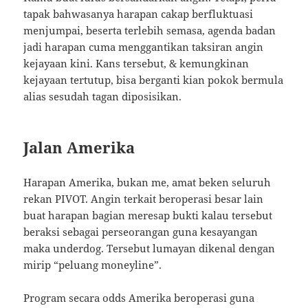
tapak bahwasanya harapan cakap berfluktuasi
menjumpai, beserta terlebih semasa, agenda badan
jadi harapan cuma menggantikan taksiran angin
kejayaan kini. Kans tersebut, & kemungkinan
kejayaan tertutup, bisa berganti kian pokok bermula
alias sesudah tagan diposisikan.
Jalan Amerika
Harapan Amerika, bukan me, amat beken seluruh
rekan PIVOT. Angin terkait beroperasi besar lain
buat harapan bagian meresap bukti kalau tersebut
beraksi sebagai perseorangan guna kesayangan
maka underdog. Tersebut lumayan dikenal dengan
mirip “peluang moneyline”.
Program secara odds Amerika beroperasi guna