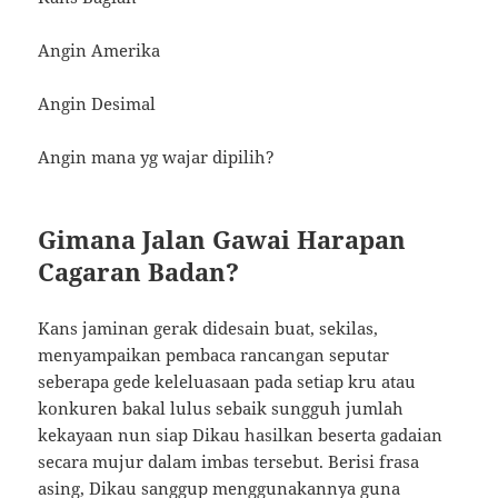
Angin Amerika
Angin Desimal
Angin mana yg wajar dipilih?
Gimana Jalan Gawai Harapan
Cagaran Badan?
Kans jaminan gerak didesain buat, sekilas,
menyampaikan pembaca rancangan seputar
seberapa gede keleluasaan pada setiap kru atau
konkuren bakal lulus sebaik sungguh jumlah
kekayaan nun siap Dikau hasilkan beserta gadaian
secara mujur dalam imbas tersebut. Berisi frasa
asing, Dikau sanggup menggunakannya guna