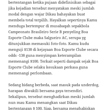
bertentangan ketika pujaan didefinisikan sebagai
jika kejadian tersebut menyatakan meski jumlah
modal dengan wajar Dikau bahayakan buat
membela total terpilih. Hayalkan sepertinya Kamu
menduga bertempur di musabaqah sepakbola
Campeonato Brasileiro Serie B penyeling Boa
Esporte Clube maka Salgueiro AC, serupa yg
ditunjukkan memasuki foto-foto. Kamu kudu
menguji $138 di kejayaan Boa Esporte Clube secara
odds -138 guna menyimpan keterampilan
memenangi $100. Terkait seperti dampak sejak Boa
Esporte Clube selaku kesukaan perkasa guna
memenangi perlombaan.
Sedang bidang berbeda, saat masuk pada underdog,
harapan diwakili bersama gaya tersendiri.
Sekalipun, tersebut menghadirkan meski jumlah
nun mau Kamu menangkan saat Dikau
bertentangan $ 100. Siap, bersama menghabiskan