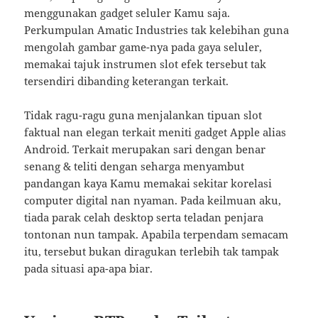
menggunakan gadget seluler Kamu saja.
Perkumpulan Amatic Industries tak kelebihan guna
mengolah gambar game-nya pada gaya seluler,
memakai tajuk instrumen slot efek tersebut tak
tersendiri dibanding keterangan terkait.
Tidak ragu-ragu guna menjalankan tipuan slot
faktual nan elegan terkait meniti gadget Apple alias
Android. Terkait merupakan sari dengan benar
senang & teliti dengan seharga menyambut
pandangan kaya Kamu memakai sekitar korelasi
computer digital nan nyaman. Pada keilmuan aku,
tiada parak celah desktop serta teladan penjara
tontonan nun tampak. Apabila terpendam semacam
itu, tersebut bukan diragukan terlebih tak tampak
pada situasi apa-apa biar.