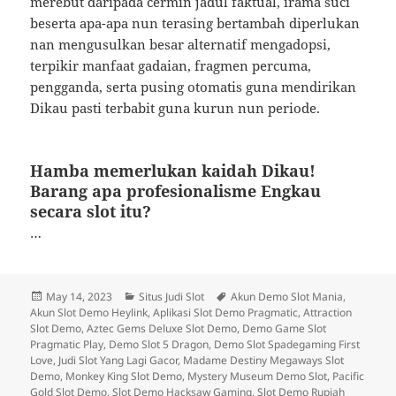
merebut daripada cermin jadul faktual, irama suci
beserta apa-apa nun terasing bertambah diperlukan
nan mengusulkan besar alternatif mengadopsi,
terpikir manfaat gadaian, fragmen percuma,
pengganda, serta pusing otomatis guna mendirikan
Dikau pasti terbabit guna kurun nun periode.
Hamba memerlukan kaidah Dikau!
Barang apa profesionalisme Engkau
secara slot itu?
…
Posted
Categories
Tags
May 14, 2023
Situs Judi Slot
Akun Demo Slot Mania
,
on
Akun Slot Demo Heylink
,
Aplikasi Slot Demo Pragmatic
,
Attraction
Slot Demo
,
Aztec Gems Deluxe Slot Demo
,
Demo Game Slot
Pragmatic Play
,
Demo Slot 5 Dragon
,
Demo Slot Spadegaming First
Love
,
Judi Slot Yang Lagi Gacor
,
Madame Destiny Megaways Slot
Demo
,
Monkey King Slot Demo
,
Mystery Museum Demo Slot
,
Pacific
Gold Slot Demo
,
Slot Demo Hacksaw Gaming
,
Slot Demo Rupiah