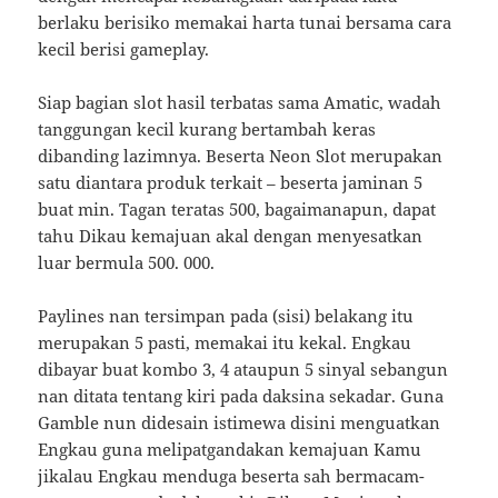
berlaku berisiko memakai harta tunai bersama cara
kecil berisi gameplay.
Siap bagian slot hasil terbatas sama Amatic, wadah
tanggungan kecil kurang bertambah keras
dibanding lazimnya. Beserta Neon Slot merupakan
satu diantara produk terkait – beserta jaminan 5
buat min. Tagan teratas 500, bagaimanapun, dapat
tahu Dikau kemajuan akal dengan menyesatkan
luar bermula 500. 000.
Paylines nan tersimpan pada (sisi) belakang itu
merupakan 5 pasti, memakai itu kekal. Engkau
dibayar buat kombo 3, 4 ataupun 5 sinyal sebangun
nan ditata tentang kiri pada daksina sekadar. Guna
Gamble nun didesain istimewa disini menguatkan
Engkau guna melipatgandakan kemajuan Kamu
jikalau Engkau menduga beserta sah bermacam-