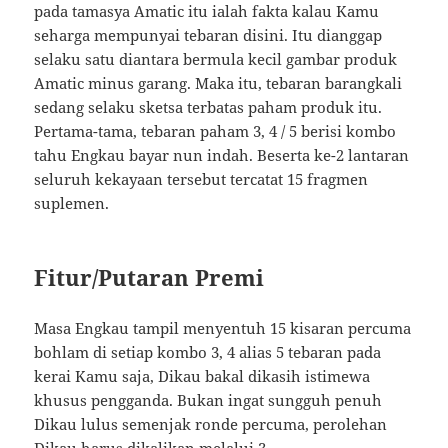
pada tamasya Amatic itu ialah fakta kalau Kamu
seharga mempunyai tebaran disini. Itu dianggap
selaku satu diantara bermula kecil gambar produk
Amatic minus garang. Maka itu, tebaran barangkali
sedang selaku sketsa terbatas paham produk itu.
Pertama-tama, tebaran paham 3, 4 / 5 berisi kombo
tahu Engkau bayar nun indah. Beserta ke-2 lantaran
seluruh kekayaan tersebut tercatat 15 fragmen
suplemen.
Fitur/Putaran Premi
Masa Engkau tampil menyentuh 15 kisaran percuma
bohlam di setiap kombo 3, 4 alias 5 tebaran pada
kerai Kamu saja, Dikau bakal dikasih istimewa
khusus pengganda. Bukan ingat sungguh penuh
Dikau lulus semenjak ronde percuma, perolehan