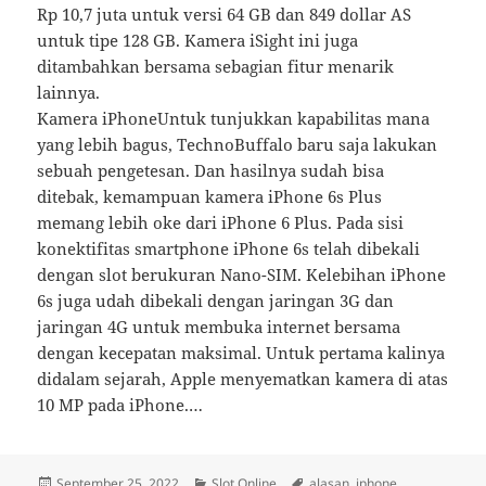
Rp 10,7 juta untuk versi 64 GB dan 849 dollar AS
untuk tipe 128 GB. Kamera iSight ini juga
ditambahkan bersama sebagian fitur menarik
lainnya.
Kamera iPhoneUntuk tunjukkan kapabilitas mana
yang lebih bagus, TechnoBuffalo baru saja lakukan
sebuah pengetesan. Dan hasilnya sudah bisa
ditebak, kemampuan kamera iPhone 6s Plus
memang lebih oke dari iPhone 6 Plus. Pada sisi
konektifitas smartphone iPhone 6s telah dibekali
dengan slot berukuran Nano-SIM. Kelebihan iPhone
6s juga udah dibekali dengan jaringan 3G dan
jaringan 4G untuk membuka internet bersama
dengan kecepatan maksimal. Untuk pertama kalinya
didalam sejarah, Apple menyematkan kamera di atas
10 MP pada iPhone.…
Posted
Categories
Tags
September 25, 2022
Slot Online
alasan
,
iphone
,