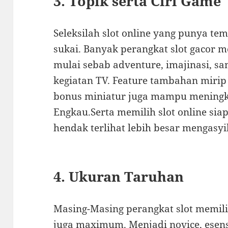
3. Topik serta Ciri Game
Seleksilah slot online yang punya tem
sukai. Banyak perangkat slot gacor
mulai sebab adventure, imajinasi, s
kegiatan TV. Feature tambahan mirip 
bonus miniatur juga mampu mening
Engkau.Serta memilih slot online sia
hendak terlihat lebih besar mengasyi
4. Ukuran Taruhan
Masing-Masing perangkat slot memili
juga maximum. Menjadi novice, esens