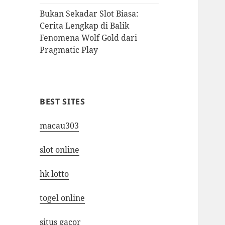
Bukan Sekadar Slot Biasa:
Cerita Lengkap di Balik
Fenomena Wolf Gold dari
Pragmatic Play
BEST SITES
macau303
slot online
hk lotto
togel online
situs gacor