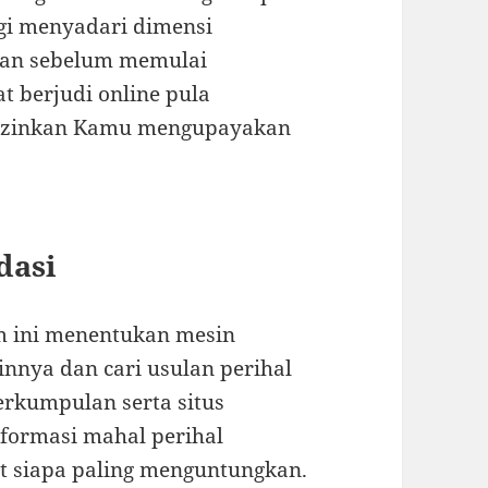
agi menyadari dimensi
kan sebelum memulai
 berjudi online pula
izinkan Kamu mengupayakan
dasi
um ini menentukan mesin
ainnya dan cari usulan perihal
erkumpulan serta situs
nformasi mahal perihal
t siapa paling menguntungkan.