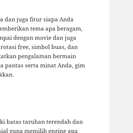
a dan juga fitur siapa Anda
 memberikan tema apa beragam,
ampai dengan movie dan juga
rotasi free, simbol buas, dan
katkan pengalaman bermain
pa pantas serta minat Anda, gim
kkan.
ki batas taruhan terendah dan
ial guna memilih engine apa