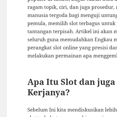
ragam topik, ciri, dan juga prosedur
manusia tergoda bagi menguji untung
pemula, memilih slot terbagus untuk
tantangan terpisah. Artikel ini aka
seluruh guna memudahkan Engkau me
perangkat slot online yang presisi 
melakukan permainan apa menggemb
Apa Itu Slot dan juga
Kerjanya?
Sebelum Ini kita mendiskusikan lebi