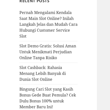
RECENT POSTS
Pernah Mengalami Kendala
Saat Main Slot Online? Inilah
Langkah Jelas dan Mudah Cara
Hubungi Customer Service
Slot
Slot Demo Gratis: Solusi Aman
Untuk Menikmati Perjudian
Online Tanpa Risiko
Slot Cashback: Rahasia
Menang Lebih Banyak di
Dunia Slot Online
Bingung Cari Slot yang Kasih
Bonus Gede Buat Pemula? Cek
Dulu Bonus 100% untuk
Member Baru Ini!