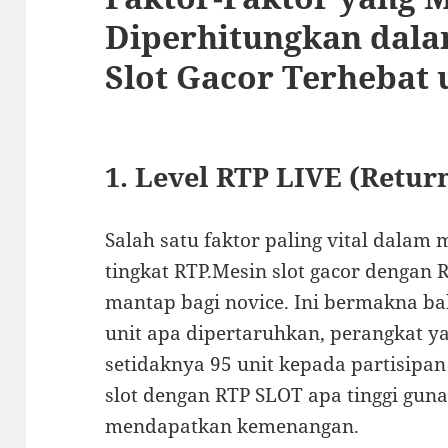
Diperhitungkan dal
Slot Gacor Terhebat
1. Level RTP LIVE (Return
Salah satu faktor paling vital dalam 
tingkat RTP.Mesin slot gacor dengan 
mantap bagi novice. Ini bermakna b
unit apa dipertaruhkan, perangkat 
setidaknya 95 unit kepada partisipan 
slot dengan RTP SLOT apa tinggi gu
mendapatkan kemenangan.