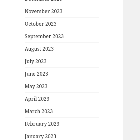
November 2023
October 2023
September 2023
August 2023
July 2023
June 2023
May 2023
April 2023
March 2023
February 2023
January 2023