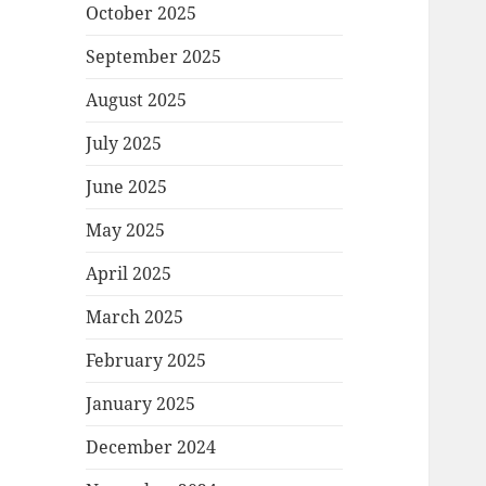
October 2025
September 2025
August 2025
July 2025
June 2025
May 2025
April 2025
March 2025
February 2025
January 2025
December 2024