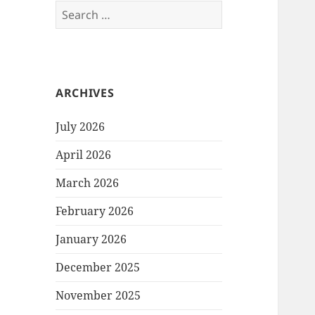
Search
for:
ARCHIVES
July 2026
April 2026
March 2026
February 2026
January 2026
December 2025
November 2025