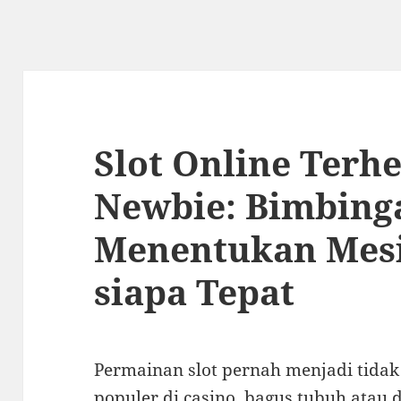
Slot Online Terhe
Newbie: Bimbing
Menentukan Mesi
siapa Tepat
Permainan slot pernah menjadi tidak
populer di casino, bagus tubuh atau d