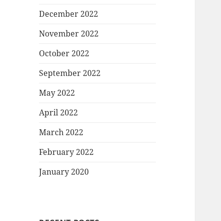
December 2022
November 2022
October 2022
September 2022
May 2022
April 2022
March 2022
February 2022
January 2020