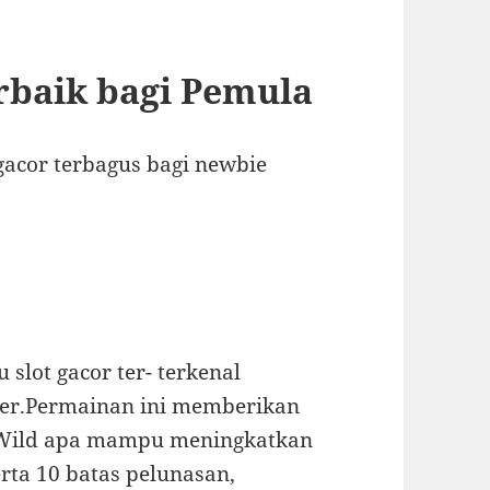
rbaik bagi Pemula
 gacor terbagus bagi newbie
slot gacor ter- terkenal
per.Permainan ini memberikan
e Wild apa mampu meningkatkan
rta 10 batas pelunasan,