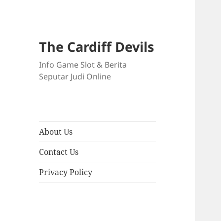
The Cardiff Devils
Info Game Slot & Berita
Seputar Judi Online
About Us
Contact Us
Privacy Policy