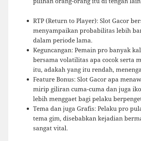
pilihan orang-orang itu di tengah lain
RTP (Return to Player): Slot Gacor 
menyampaikan probabilitas lebih ba
dalam periode lama.
Keguncangan: Pemain pro banyak kal
bersama volatilitas apa cocok serta
itu, adakah yang itu rendah, meneng
Feature Bonus: Slot Gacor apa menaw
mirip giliran cuma-cuma dan juga ik
lebih menggaet bagi pelaku berpenge
Tema dan juga Grafis: Pelaku pro pu
tema gim, disebabkan kejadian ber
sangat vital.