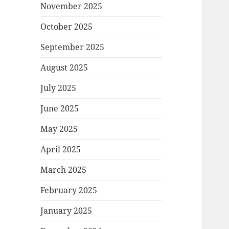
November 2025
October 2025
September 2025
August 2025
July 2025
June 2025
May 2025
April 2025
March 2025
February 2025
January 2025