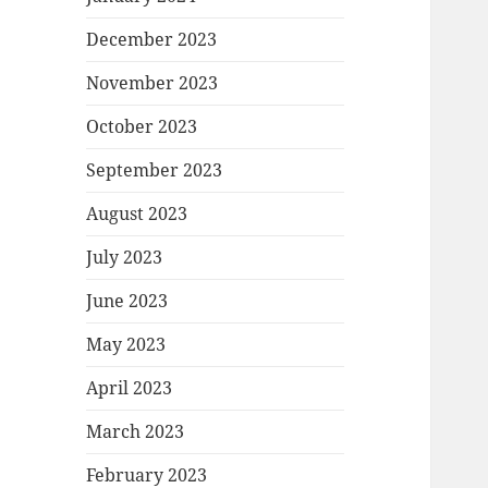
December 2023
November 2023
October 2023
September 2023
August 2023
July 2023
June 2023
May 2023
April 2023
March 2023
February 2023