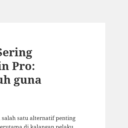
Sering
n Pro:
uh guna
salah satu alternatif penting
terutama di kalangan pelaku