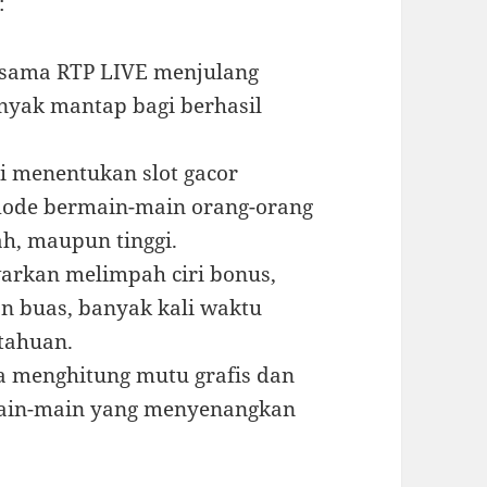
:
bersama RTP LIVE menjulang
nyak mantap bagi berhasil
i menentukan slot gacor
 mode bermain-main orang-orang
ah, maupun tinggi.
arkan melimpah ciri bonus,
on buas, banyak kali waktu
tahuan.
la menghitung mutu grafis dan
main-main yang menyenangkan