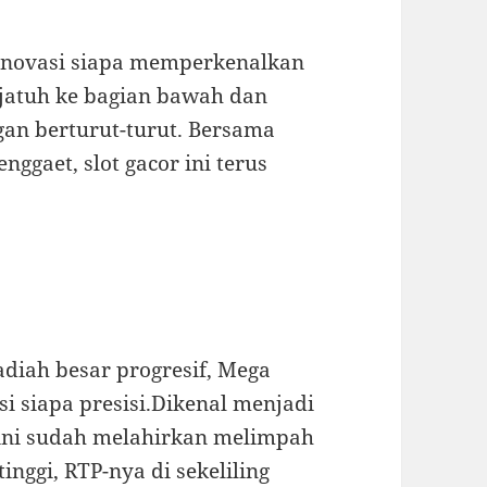
 inovasi siapa memperkenalkan
 jatuh ke bagian bawah dan
n berturut-turut. Bersama
ggaet, slot gacor ini terus
adiah besar progresif, Mega
i siapa presisi.Dikenal menjadi
ini sudah melahirkan melimpah
inggi, RTP-nya di sekeliling