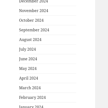
December 2024
November 2024
October 2024
September 2024
August 2024
July 2024
June 2024
May 2024
April 2024
March 2024
February 2024
January 2024