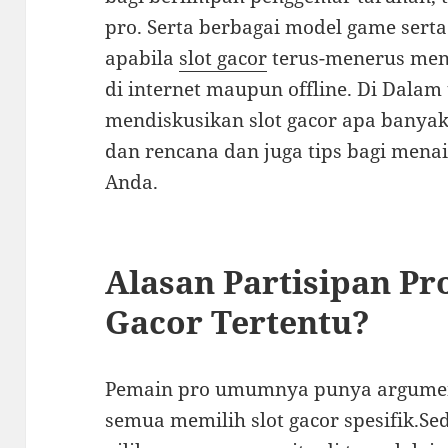
pro. Serta berbagai model game serta
apabila
slot gacor
terus-menerus menj
di internet maupun offline. Di Dalam 
mendiskusikan slot gacor apa banyak
dan rencana dan juga tips bagi mena
Anda.
Alasan Partisipan Pr
Gacor Tertentu?
Pemain pro umumnya punya argumen
semua memilih slot gacor spesifik.S