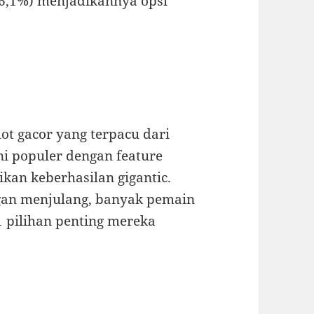
96,1%) menjadikannya opsi
lot gacor yang terpacu dari
ini populer dengan feature
kan keberhasilan gigantic.
gan menjulang, banyak pemain
1 pilihan penting mereka