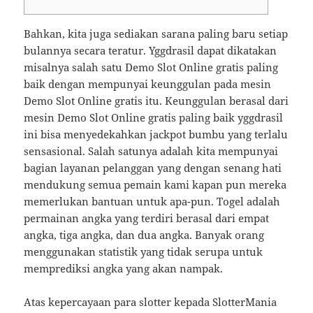
Bahkan, kita juga sediakan sarana paling baru setiap
bulannya secara teratur. Yggdrasil dapat dikatakan
misalnya salah satu Demo Slot Online gratis paling
baik dengan mempunyai keunggulan pada mesin
Demo Slot Online gratis itu. Keunggulan berasal dari
mesin Demo Slot Online gratis paling baik yggdrasil
ini bisa menyedekahkan jackpot bumbu yang terlalu
sensasional. Salah satunya adalah kita mempunyai
bagian layanan pelanggan yang dengan senang hati
mendukung semua pemain kami kapan pun mereka
memerlukan bantuan untuk apa-pun. Togel adalah
permainan angka yang terdiri berasal dari empat
angka, tiga angka, dan dua angka. Banyak orang
menggunakan statistik yang tidak serupa untuk
memprediksi angka yang akan nampak.
Atas kepercayaan para slotter kepada SlotterMania