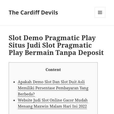
The Cardiff Devils
MENU
AND
WIDGETS
Slot Demo Pragmatic Play
Situs Judi Slot Pragmatic
Play Bermain Tanpa Deposit
Content
Apakah Demo Slot Dan Slot Duit Asli
Memiliki Persentase Pembayaran Yang
Berbeda?
Website Judi Slot Online Gacor Mudah
Menang Maxwin Malam Hari Ini 2022