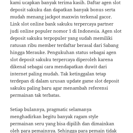
kami ucapkan banyak terima kasih. Daftar agen slot
deposit sakuku dan dapatkan banyak bonus serta
mudah menang jackpot maxwin terkenal gacor.
Link slot online bank sakuku terpercaya partner
judi online populer nomor 1 di Indonesia. Agen slot
deposit sakuku terpopuler yang sudah memiliki
ratusan ribu member terdaftar berasal dari Sabang
hingga Merauke. Pengukuhan status sebagai agen
slot deposit sakuku terpercaya diperoleh karena
dikenal sebagai cara mendapatkan duwit dari
internet paling mudah. Tak ketinggalan tetap
terdepan di dalam urusan update game slot deposit
sakuku paling baru agar menambah referensi
permainan tak terbatas.
Setiap bulannya, pragmatic selamanya
menghadirkan begitu banyak ragam style
permainan seru yang bisa dipilih dan dimainkan
oleh para pemainnya. Sehingga para pemain tidak