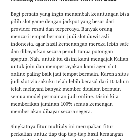
Bagi pemain yang ingin menambah keuntungan bisa
pilih slot game dengan jackpot yang besar dari
provider resmi dan terpercaya. Banyak orang
mencari tempat bermain judi slot duwit asli
indonesia, agar hasil kemenangan mereka lebih safe
dan dibayarkan secara penuh tanpa potongan
apapun. Nah, untuk itu disini kami mengajak Kalian
untuk join dan mempercayakan kami agen slot
online paling baik jadi tempat bermain. Karena situs
judi slot via sakuku telah lebih berasal dari 10 tahun
telah melayani banyak member didalam bermain
semua model permainan judi online. Disini kita
memberikan jaminan 100% semua kemengan
member akan dibayar secara segera.
Singkatnya fitur multiply ini merupakan fitur
perkalian untuk tiap tiap tiap-tiap hasil kemangan