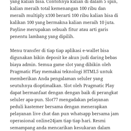
yang kalian bisa. Contohnya kalian di dalam 5 spin,
kalian meraih total kemenangan 100 ribu dan
meraih multiply x100 berarti 100 ribu kalian bisa di
kalikan 100 yang bermakna kalian meraih 10 juta.
Payline merupakan sebuah fitur atau arti garis
penentu lambang yang dipilih.
Menu transfer di tiap tiap aplikasi e-wallet bisa
digunakan bikin deposit ke akun judi daring bebas
biaya admin. Semua game slot yang dibikin oleh
Pragmatic Play memakai teknologi HTML5 untuk
memberikan Anda pengalaman seluler yang
seutuhnya dioptimalkan. Slot oleh Pragmatic Play
dapat bermanfaat dengan dengan baik di perangkat
seluler apa-pun. Slot77 mengadakan pelayanan
peduli kastemer bersama dengan menerapkan
pelayanan live chat dan pun whatsapp bersama jam
operasional online24jam tiap tiap hari. Resmi
semampang anda mencarikan kesukaran dalam