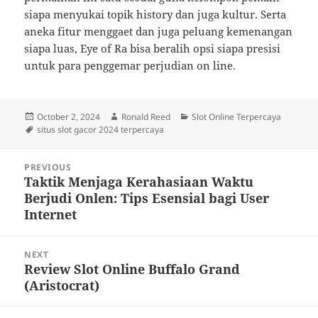
siapa menyukai topik history dan juga kultur. Serta
aneka fitur menggaet dan juga peluang kemenangan
siapa luas, Eye of Ra bisa beralih opsi siapa presisi
untuk para penggemar perjudian on line.
Posted
Author
Categories
October 2, 2024
Ronald Reed
Slot Online Terpercaya
on
Tags
situs slot gacor 2024 terpercaya
Post
PREVIOUS
navigation
Taktik Menjaga Kerahasiaan Waktu
Previous
Berjudi Onlen: Tips Esensial bagi User
post:
Internet
NEXT
Review Slot Online Buffalo Grand
Next
(Aristocrat)
post: