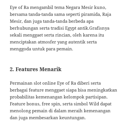
Eye of Ra mengambil tema Negara Mesir kuno,
bersama tanda-tanda sama seperti piramida, Raja
Mesir, dan juga tanda-tanda berbeda apa
berhubungan serta tradisi Egypt antik.Grafisnya
sekali menggaet serta rincian, oleh karena itu
menciptakan atmosfer yang autentik serta
menggoda untuk para pemain.
2. Features Menarik
Permainan slot online Eye of Ra diberi serta
berbagai feature menggaet siapa bisa meningkatkan
probabilitas kemenangan kelompok partisipan.
Feature bonus, free spin, serta simbol Wild dapat
menolong pemain di dalam meraih kemenangan
dan juga membesarkan keuntungan.