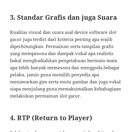
3. Standar Grafis dan juga Suara
Kualitas visual dan suara asal device software slot
gacor juga terdiri dari kriteria penting apa wajib
diperhitungkan. Permainan serta tampilan grafis
yang mempesona dan dampak vokal apa realistis
bakal menghadiahkan pengetahuan bermain-main
apa lebih banyak memesona dan menggoda.Sebagai
pelaku, jamin guna memilih penyedia apa
menawarkan gim serta mutu gambar dan juga vokal
siapa menjulang guna memaksimalkan kebahagiaan
melakukan permainan slot gacor.
4. RTP (Return to Player)