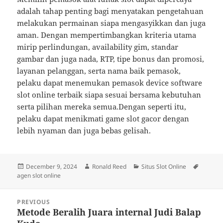
adalah tahap penting bagi menyatakan pengetahuan
melakukan permainan siapa mengasyikkan dan juga
aman. Dengan mempertimbangkan kriteria utama
mirip perlindungan, availability gim, standar
gambar dan juga nada, RTP, tipe bonus dan promosi,
layanan pelanggan, serta nama baik pemasok,
pelaku dapat menemukan pemasok device software
slot online terbaik siapa sesuai bersama kebutuhan
serta pilihan mereka semua.Dengan seperti itu,
pelaku dapat menikmati game slot gacor dengan
lebih nyaman dan juga bebas gelisah.
Posted
Author
Categories
Tags
December 9, 2024
Ronald Reed
Situs Slot Online
on
agen slot online
Post
PREVIOUS
navigation
Metode Beralih Juara internal Judi Balap
Previous