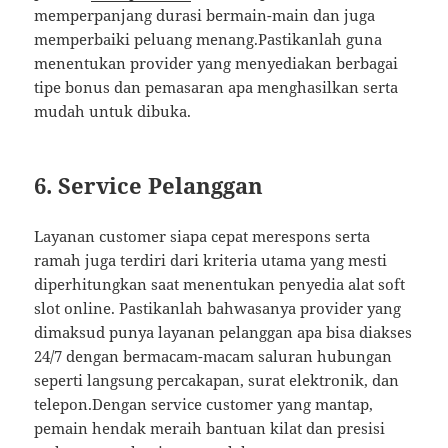
memperpanjang durasi bermain-main dan juga
memperbaiki peluang menang.Pastikanlah guna
menentukan provider yang menyediakan berbagai
tipe bonus dan pemasaran apa menghasilkan serta
mudah untuk dibuka.
6. Service Pelanggan
Layanan customer siapa cepat merespons serta
ramah juga terdiri dari kriteria utama yang mesti
diperhitungkan saat menentukan penyedia alat soft
slot online. Pastikanlah bahwasanya provider yang
dimaksud punya layanan pelanggan apa bisa diakses
24/7 dengan bermacam-macam saluran hubungan
seperti langsung percakapan, surat elektronik, dan
telepon.Dengan service customer yang mantap,
pemain hendak meraih bantuan kilat dan presisi