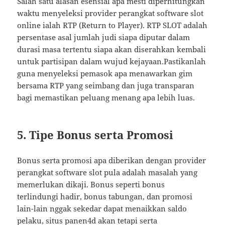
Salah satu alasan esensial apa mesti diperhitungkan
waktu menyeleksi provider perangkat software slot
online ialah RTP (Return to Player). RTP SLOT adalah
persentase asal jumlah judi siapa diputar dalam
durasi masa tertentu siapa akan diserahkan kembali
untuk partisipan dalam wujud kejayaan.Pastikanlah
guna menyeleksi pemasok apa menawarkan gim
bersama RTP yang seimbang dan juga transparan
bagi memastikan peluang menang apa lebih luas.
5. Tipe Bonus serta Promosi
Bonus serta promosi apa diberikan dengan provider
perangkat software slot pula adalah masalah yang
memerlukan dikaji. Bonus seperti bonus
terlindungi hadir, bonus tabungan, dan promosi
lain-lain nggak sekedar dapat menaikkan saldo
pelaku,
situs panen4d
akan tetapi serta