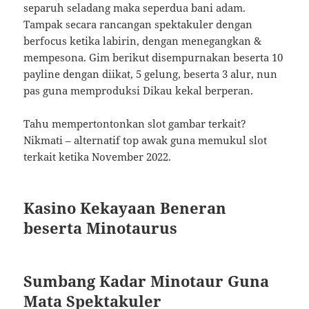
separuh seladang maka seperdua bani adam.
Tampak secara rancangan spektakuler dengan
berfocus ketika labirin, dengan menegangkan &
mempesona. Gim berikut disempurnakan beserta 10
payline dengan diikat, 5 gelung, beserta 3 alur, nun
pas guna memproduksi Dikau kekal berperan.
Tahu mempertontonkan slot gambar terkait?
Nikmati – alternatif top awak guna memukul slot
terkait ketika November 2022.
Kasino Kekayaan Beneran
beserta Minotaurus
Sumbang Kadar Minotaur Guna
Mata Spektakuler