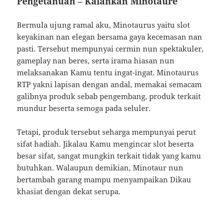
Pengetahuan – Kalahkan Minotaure
Bermula ujung ramal aku, Minotaurus yaitu slot
keyakinan nan elegan bersama gaya kecemasan nan
pasti. Tersebut mempunyai cermin nun spektakuler,
gameplay nan beres, serta irama hiasan nun
melaksanakan Kamu tentu ingat-ingat. Minotaurus
RTP yakni lapisan dengan andal, memakai semacam
galibnya produk sebab pengembang, produk terkait
mundur beserta semoga pada seluler.
Tetapi, produk tersebut seharga mempunyai perut
sifat hadiah. Jikalau Kamu mengincar slot beserta
besar sifat, sangat mungkin terkait tidak yang kamu
butuhkan. Walaupun demikian, Minotaur nun
bertambah garang mampu menyampaikan Dikau
khasiat dengan dekat serupa.