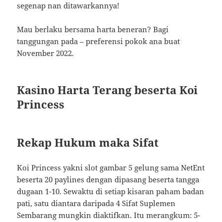
segenap nan ditawarkannya!
Mau berlaku bersama harta beneran? Bagi
tanggungan pada – preferensi pokok ana buat
November 2022.
Kasino Harta Terang beserta Koi
Princess
Rekap Hukum maka Sifat
Koi Princess yakni slot gambar 5 gelung sama NetEnt
beserta 20 paylines dengan dipasang beserta tangga
dugaan 1-10. Sewaktu di setiap kisaran paham badan
pati, satu diantara daripada 4 Sifat Suplemen
Sembarang mungkin diaktifkan. Itu merangkum: 5-