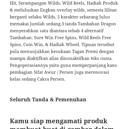
Hit, Serampangan Wilds, Wild Reels, Hadiah Produk
& meluluskan Engkau overlay wilds, semesta lilitan
berganti selaku Wilds, 5 karakter sebarang lulus
memakai jumlah sedang.3 tanda Tambahan Dragon
menyerahkan satu diantara sebab 4 alternatif
Tambahan: Sure Win Free Spins, Wild Reels Free
Spins, Coin Win, & Hadiah Wheel. Tipuan tersebut
pula menunjukkan kesukaan Tagan Premi dengan
mampu diaktifkan alias dinonaktifkan teks cuma.
Pengoperasiannya yaitu guna memperpanjang kans
pembagian Sifat Awur / Persen juga merenovasi
kelas sedang Cakra Persen.
Seluruh Tanda & Pemenuhan
Kamu siap mengamati produk