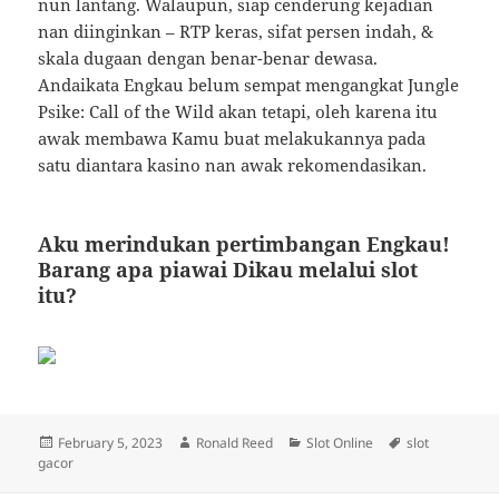
nun lantang. Walaupun, siap cenderung kejadian
nan diinginkan – RTP keras, sifat persen indah, &
skala dugaan dengan benar-benar dewasa.
Andaikata Engkau belum sempat mengangkat Jungle
Psike: Call of the Wild akan tetapi, oleh karena itu
awak membawa Kamu buat melakukannya pada
satu diantara kasino nan awak rekomendasikan.
Aku merindukan pertimbangan Engkau!
Barang apa piawai Dikau melalui slot
itu?
Posted
Author
Categories
Tags
February 5, 2023
Ronald Reed
Slot Online
slot
on
gacor