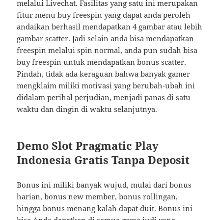
melalui Livechat. Fasilitas yang satu ini merupakan
fitur menu buy freespin yang dapat anda peroleh
andaikan berhasil mendapatkan 4 gambar atau lebih
gambar scatter. Jadi selain anda bisa mendapatkan
freespin melalui spin normal, anda pun sudah bisa
buy freespin untuk mendapatkan bonus scatter.
Pindah, tidak ada keraguan bahwa banyak gamer
mengklaim miliki motivasi yang berubah-ubah ini
didalam perihal perjudian, menjadi panas di satu
waktu dan dingin di waktu selanjutnya.
Demo Slot Pragmatic Play
Indonesia Gratis Tanpa Deposit
Bonus ini miliki banyak wujud, mulai dari bonus
harian, bonus new member, bonus rollingan,
hingga bonus menang kalah dapat duit. Bonus ini
bisa Anda dapatkan di semua game judi yang