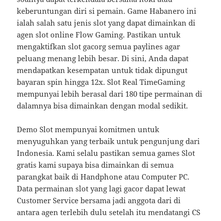
keberuntungan diri si pemain. Game Habanero ini
ialah salah satu jenis slot yang dapat dimainkan di
agen slot online Flow Gaming. Pastikan untuk
mengaktifkan slot gacorg semua paylines agar
peluang menang lebih besar. Di sini, Anda dapat
mendapatkan kesempatan untuk tidak dipungut
bayaran spin hingga 12x. Slot Real TimeGaming
mempunyai lebih berasal dari 180 tipe permainan di
dalamnya bisa dimainkan dengan modal sedikit.
Demo Slot mempunyai komitmen untuk
menyuguhkan yang terbaik untuk pengunjung dari
Indonesia. Kami selalu pastikan semua games Slot
gratis kami supaya bisa dimainkan di semua
parangkat baik di Handphone atau Computer PC.
Data permainan slot yang lagi gacor dapat lewat
Customer Service bersama jadi anggota dari di
antara agen terlebih dulu setelah itu mendatangi CS