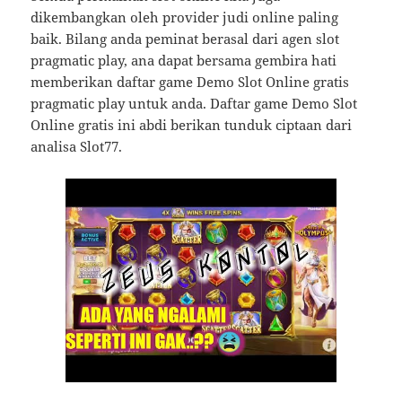
dikembangkan oleh provider judi online paling
baik. Bilang anda peminat berasal dari agen slot
pragmatic play, ana dapat bersama gembira hati
memberikan daftar game Demo Slot Online gratis
pragmatic play untuk anda. Daftar game Demo Slot
Online gratis ini abdi berikan tunduk ciptaan dari
analisa Slot77.