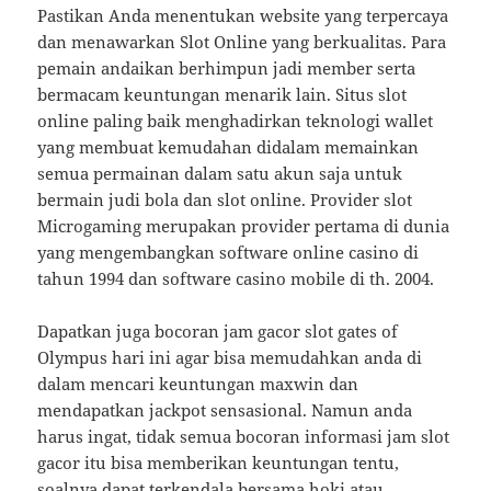
Pastikan Anda menentukan website yang terpercaya
dan menawarkan Slot Online yang berkualitas. Para
pemain andaikan berhimpun jadi member serta
bermacam keuntungan menarik lain. Situs slot
online paling baik menghadirkan teknologi wallet
yang membuat kemudahan didalam memainkan
semua permainan dalam satu akun saja untuk
bermain judi bola dan slot online. Provider slot
Microgaming merupakan provider pertama di dunia
yang mengembangkan software online casino di
tahun 1994 dan software casino mobile di th. 2004.
Dapatkan juga bocoran jam gacor slot gates of
Olympus hari ini agar bisa memudahkan anda di
dalam mencari keuntungan maxwin dan
mendapatkan jackpot sensasional. Namun anda
harus ingat, tidak semua bocoran informasi jam slot
gacor itu bisa memberikan keuntungan tentu,
soalnya dapat terkendala bersama hoki atau