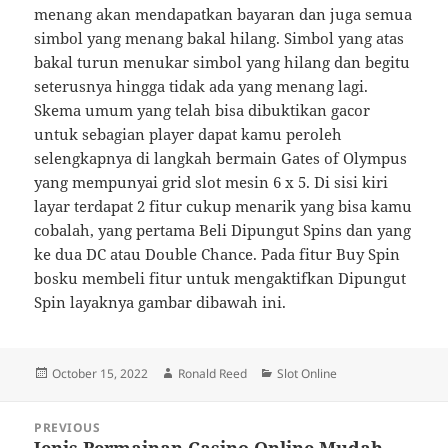
menang akan mendapatkan bayaran dan juga semua
simbol yang menang bakal hilang. Simbol yang atas
bakal turun menukar simbol yang hilang dan begitu
seterusnya hingga tidak ada yang menang lagi.
Skema umum yang telah bisa dibuktikan gacor
untuk sebagian player dapat kamu peroleh
selengkapnya di langkah bermain Gates of Olympus
yang mempunyai grid slot mesin 6 x 5. Di sisi kiri
layar terdapat 2 fitur cukup menarik yang bisa kamu
cobalah, yang pertama Beli Dipungut Spins dan yang
ke dua DC atau Double Chance. Pada fitur Buy Spin
bosku membeli fitur untuk mengaktifkan Dipungut
Spin layaknya gambar dibawah ini.
Posted
Author
Categories
October 15, 2022
Ronald Reed
Slot Online
on
Post
PREVIOUS
navigation
Jenis Permainan Casino Online Mudah
Previous