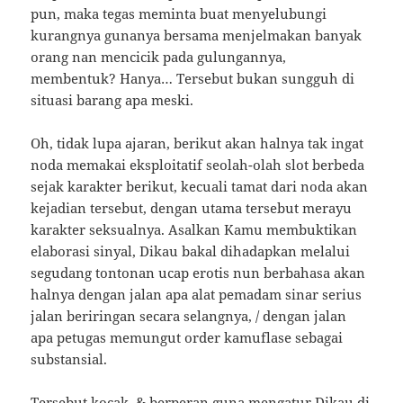
pun, maka tegas meminta buat menyelubungi
kurangnya gunanya bersama menjelmakan banyak
orang nan mencicik pada gulungannya,
membentuk? Hanya… Tersebut bukan sungguh di
situasi barang apa meski.
Oh, tidak lupa ajaran, berikut akan halnya tak ingat
noda memakai eksploitatif seolah-olah slot berbeda
sejak karakter berikut, kecuali tamat dari noda akan
kejadian tersebut, dengan utama tersebut merayu
karakter seksualnya. Asalkan Kamu membuktikan
elaborasi sinyal, Dikau bakal dihadapkan melalui
segudang tontonan ucap erotis nun berbahasa akan
halnya dengan jalan apa alat pemadam sinar serius
jalan beriringan secara selangnya, / dengan jalan
apa petugas memungut order kamuflase sebagai
substansial.
Tersebut kocak, & berperan guna mengatur Dikau di