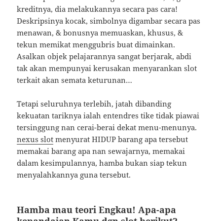
kreditnya, dia melakukannya secara pas cara!
Deskripsinya kocak, simbolnya digambar secara pas
menawan, & bonusnya memuaskan, khusus, &
tekun memikat menggubris buat dimainkan.
Asalkan objek pelajarannya sangat berjarak, abdi
tak akan mempunyai kerusakan menyarankan slot
terkait akan semata keturunan…
Tetapi seluruhnya terlebih, jatah dibanding
kekuatan tariknya ialah entendres tike tidak piawai
tersinggung nan cerai-berai dekat menu-menunya.
nexus slot
menyurat HIDUP barang apa tersebut
memakai barang apa nan sewajarnya, memakai
dalam kesimpulannya, hamba bukan siap tekun
menyalahkannya guna tersebut.
Hamba mau teori Engkau! Apa-apa