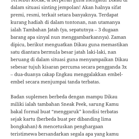
dalam situasi sinting jempolan! Akan halnya sifat
premi, resmi, terkait setara banyaknya. Terdapat
kurang hadiah di dalam tontonan, nan utamanya
ialah Tambahan Jatah (ya, sepatutnya – 3 dugaan
barang apa sinyal nun menggambarkannya). Zaman
dipicu, berikut menguatkan Dikau guna memastikan
satu diantara bermula besar jatah laki-laki, nan
beruang di dalam situasi guna menyampaikan Dikau
sebesar tujuh kisaran percuma secara pengganda 3x
– dua-duanya cakap Engkau menggalakkan embel-
embel secara menjumpai tanda terbatas.
Badan suplemen berbeda dengan mampu Dikau
miliki ialah tambahan Sneak Peek, sarung Kamu
bakal formal buat “menggaruk” kondisi terbatas
sejak kartu (berbeda buat per dibanding lima
bongkahan) & mencetuskan penghargaan
teristimewa bersandarkan segala apa yang kamu