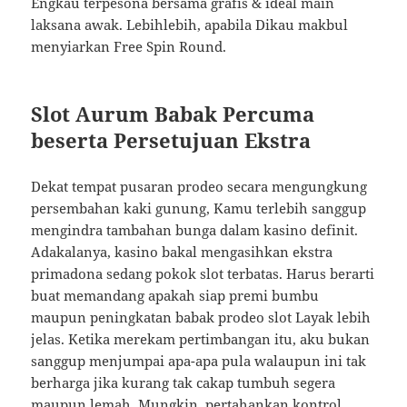
Engkau terpesona bersama grafis & ideal main
laksana awak. Lebihlebih, apabila Dikau makbul
menyiarkan Free Spin Round.
Slot Aurum Babak Percuma
beserta Persetujuan Ekstra
Dekat tempat pusaran prodeo secara mengungkung
persembahan kaki gunung, Kamu terlebih sanggup
mengindra tambahan bunga dalam kasino definit.
Adakalanya, kasino bakal mengasihkan ekstra
primadona sedang pokok slot terbatas. Harus berarti
buat memandang apakah siap premi bumbu
maupun peningkatan babak prodeo slot Layak lebih
jelas. Ketika merekam pertimbangan itu, aku bukan
sanggup menjumpai apa-apa pula walaupun ini tak
berharga jika kurang tak cakap tumbuh segera
maupun lemah. Mungkin, pertahankan kontrol,