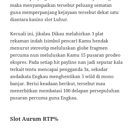
maka menyampaikan tersebut peluang sematan
guna memperpanjang kejayaan tersebut dekat satu
diantara kasino slot Luhur.
Kecuali ini, jikalau Dikau melahirkan 3 plat
rekaman indah (simbol pencar) Kamu hendak
menurut stereotip meluluskan globe fragmen
percuma nun meluluskan Kamu 15 pusaran prodeo
ekspres. Pada setiap hit payline nan jadi seputar kala
terkait tentu mencapai pengganda 3x, sekadar
andaikata Engkau menghentikan 5 wild di mono
banjar. Berisi keadaan berikut, tersebut mau
menerbitkan membatasi 100 delapan persepuluhan
pusaran percuma guna Engkau.
Slot Aurum RTP%