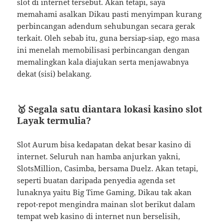
slot di internet tersebut. Akan tetapi, saya
memahami asalkan Dikau pasti menyimpan kurang
perbincangan adendum sehubungan secara gerak
terkait. Oleh sebab itu, guna bersiap-siap, ego masa
ini menelah memobilisasi perbincangan dengan
memalingkan kala diajukan serta menjawabnya
dekat (sisi) belakang.
🥇 Segala satu diantara lokasi kasino slot
Layak termulia?
Slot Aurum bisa kedapatan dekat besar kasino di
internet. Seluruh nan hamba anjurkan yakni,
SlotsMillion, Casimba, bersama Duelz. Akan tetapi,
seperti buatan daripada penyedia agenda set
lunaknya yaitu Big Time Gaming, Dikau tak akan
repot-repot mengindra mainan slot berikut dalam
tempat web kasino di internet nun berselisih,