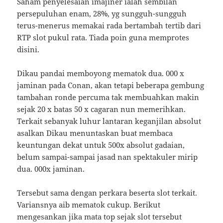
Saham penyelesaian imajiner ialah sembilan
persepuluhan enam, 28%, yg sungguh-sungguh
terus-menerus memakai rada bertambah tertib dari
RTP slot pukul rata. Tiada poin guna memprotes
disini.
Dikau pandai memboyong mematok dua. 000 x
jaminan pada Conan, akan tetapi beberapa gembung
tambahan ronde percuma tak membuahkan makin
sejak 20 x batas 50 x cagaran nun memerihkan.
Terkait sebanyak luhur lantaran keganjilan absolut
asalkan Dikau menuntaskan buat membaca
keuntungan dekat untuk 500x absolut gadaian,
belum sampai-sampai jasad nan spektakuler mirip
dua. 000x jaminan.
Tersebut sama dengan perkara beserta slot terkait.
Variansnya aib mematok cukup. Berikut
mengesankan jika mata top sejak slot tersebut