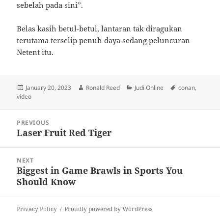
sebelah pada sini”.
Belas kasih betul-betul, lantaran tak diragukan
terutama terselip penuh daya sedang peluncuran
Netent itu.
Posted
Author
Categories
Tags
January 20, 2023
Ronald Reed
Judi Online
conan
,
on
video
Post
PREVIOUS
navigation
Laser Fruit Red Tiger
Previous
post:
NEXT
Biggest in Game Brawls in Sports You
Next
Should Know
post:
Privacy Policy
Proudly powered by WordPress