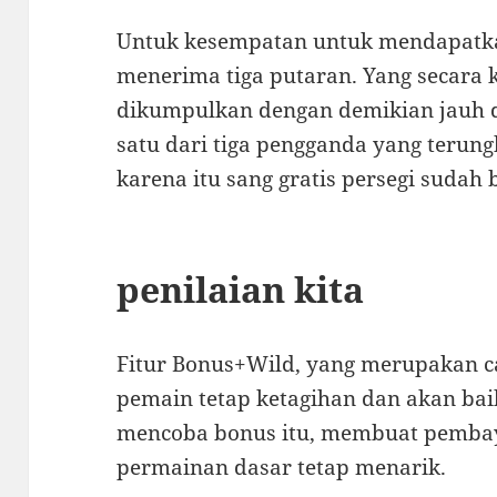
Untuk kesempatan untuk mendapatk
menerima tiga putaran. Yang secara
dikumpulkan dengan demikian jauh d
satu dari tiga pengganda yang terung
karena itu sang gratis persegi sudah 
penilaian kita
Fitur Bonus+Wild, yang merupakan c
pemain tetap ketagihan dan akan bai
mencoba bonus itu, membuat pemba
permainan dasar tetap menarik.