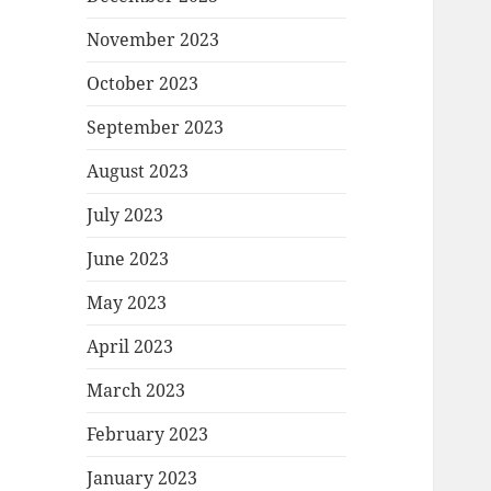
November 2023
October 2023
September 2023
August 2023
July 2023
June 2023
May 2023
April 2023
March 2023
February 2023
January 2023