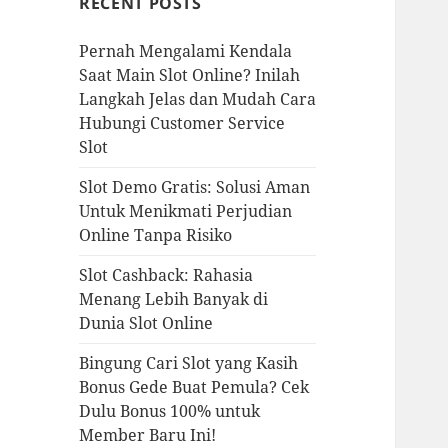
RECENT POSTS
Pernah Mengalami Kendala
Saat Main Slot Online? Inilah
Langkah Jelas dan Mudah Cara
Hubungi Customer Service
Slot
Slot Demo Gratis: Solusi Aman
Untuk Menikmati Perjudian
Online Tanpa Risiko
Slot Cashback: Rahasia
Menang Lebih Banyak di
Dunia Slot Online
Bingung Cari Slot yang Kasih
Bonus Gede Buat Pemula? Cek
Dulu Bonus 100% untuk
Member Baru Ini!