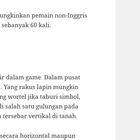
ungkinkan pemain non-Inggris
sebanyak 60 kali.
dir dalam game. Dalam pusat
a. Yang rakus lapin mungkin
 wortel jika taburi simbol,
 di salah satu gulungan pada
tersebar vertikal di tanah.
secara horizontal maupun