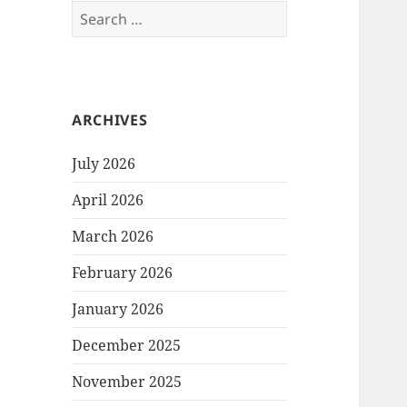
Search
for:
ARCHIVES
July 2026
April 2026
March 2026
February 2026
January 2026
December 2025
November 2025