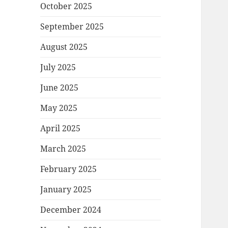
October 2025
September 2025
August 2025
July 2025
June 2025
May 2025
April 2025
March 2025
February 2025
January 2025
December 2024