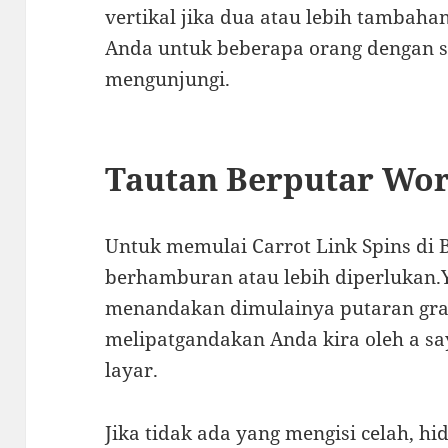
vertikal jika dua atau lebih tambah
Anda untuk beberapa orang dengan 
mengunjungi.
Tautan Berputar Wor
Untuk memulai Carrot Link Spins di B
berhamburan atau lebih diperlukan
menandakan dimulainya putaran grat
melipatgandakan Anda kira oleh a s
layar.
Jika tidak ada yang mengisi celah, h