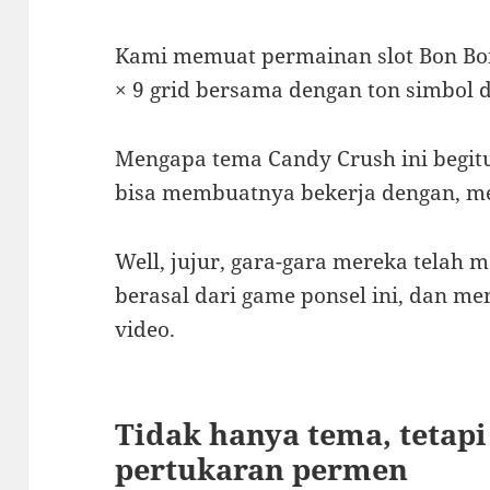
Kami memuat permainan slot Bon Bona
× 9 grid bersama dengan ton simbol
Mengapa tema Candy Crush ini begitu 
bisa membuatnya bekerja dengan, m
Well, jujur, gara-gara mereka telah 
berasal dari game ponsel ini, dan m
video.
Tidak hanya tema, tetap
pertukaran permen