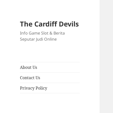
The Cardiff Devils
Info Game Slot & Berita
Seputar Judi Online
About Us
Contact Us
Privacy Policy