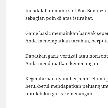
Ini adalah di mana slot Bon Bonanza
sebagian poin di atas istirahat.
Game basic memainkan banyak sepe
Anda menempatkan taruhan, berputar,
Dapatkan garis vertikal atau horisont
Anda mendapatkan kemenangan.
Kegembiraan nyata berjalan selama 
betul-betul mendapatkan peluang un
untuk bikin garis kemenangan.