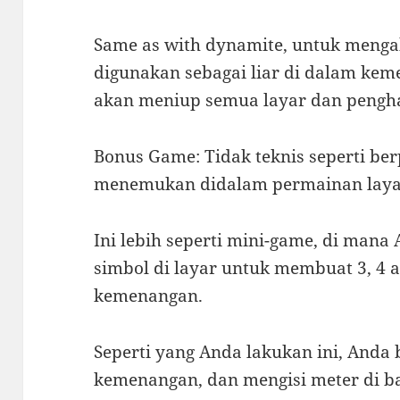
Same as with dynamite, untuk menga
digunakan sebagai liar di dalam keme
akan meniup semua layar dan pengha
Bonus Game: Tidak teknis seperti ber
menemukan didalam permainan laya
Ini lebih seperti mini-game, di ma
simbol di layar untuk membuat 3, 4 a
kemenangan.
Seperti yang Anda lakukan ini, And
kemenangan, dan mengisi meter di ba