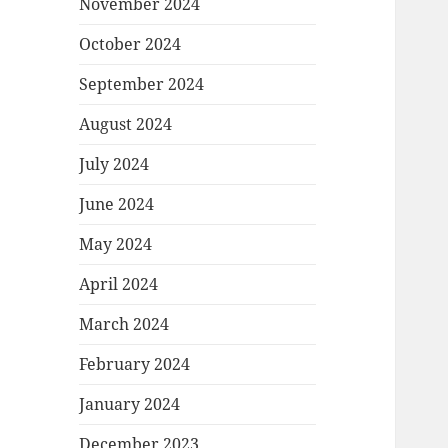
November 2024
October 2024
September 2024
August 2024
July 2024
June 2024
May 2024
April 2024
March 2024
February 2024
January 2024
December 2023