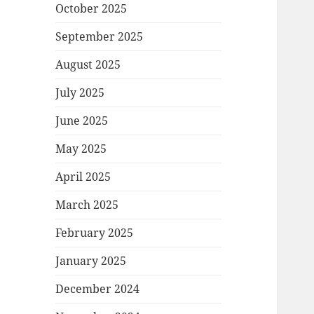
October 2025
September 2025
August 2025
July 2025
June 2025
May 2025
April 2025
March 2025
February 2025
January 2025
December 2024