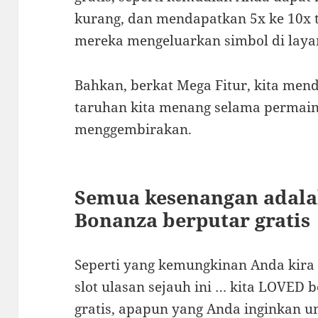
kurang, dan mendapatkan 5x ke 10x
mereka mengeluarkan simbol di laya
Bahkan, berkat Mega Fitur, kita me
taruhan kita menang selama permain
menggembirakan.
Semua kesenangan adala
Bonanza berputar gratis
Seperti yang kemungkinan Anda kira
slot ulasan sejauh ini … kita LOVED 
gratis, apapun yang Anda inginkan 