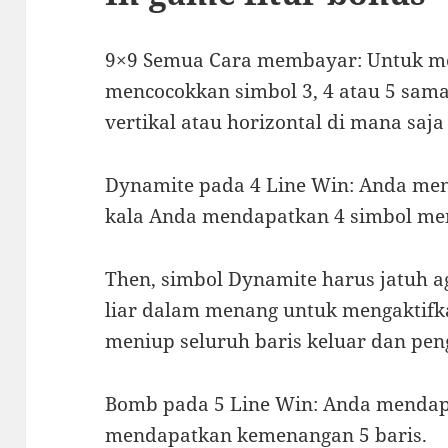
9×9 Semua Cara membayar: Untuk 
mencocokkan simbol 3, 4 atau 5 sama
vertikal atau horizontal di mana saja 
Dynamite pada 4 Line Win: Anda me
kala Anda mendapatkan 4 simbol me
Then, simbol Dynamite harus jatuh a
liar dalam menang untuk mengaktifkan
meniup seluruh baris keluar dan pen
Bomb pada 5 Line Win: Anda mendap
mendapatkan kemenangan 5 baris.