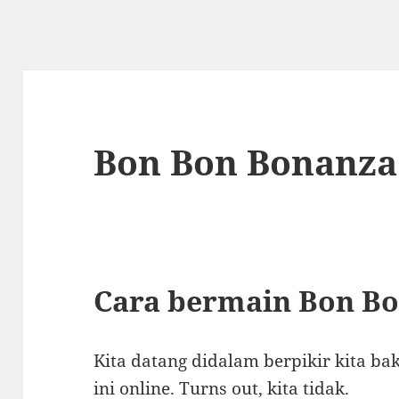
Bon Bon Bonanza
Cara bermain Bon Bo
Kita datang didalam berpikir kita b
ini online. Turns out, kita tidak.