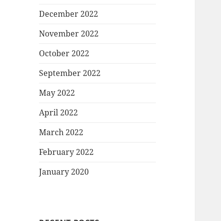
December 2022
November 2022
October 2022
September 2022
May 2022
April 2022
March 2022
February 2022
January 2020