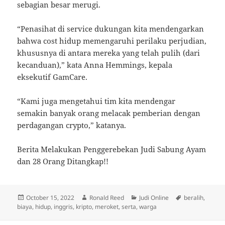
sebagian besar merugi.
“Penasihat di service dukungan kita mendengarkan
bahwa cost hidup memengaruhi perilaku perjudian,
khususnya di antara mereka yang telah pulih (dari
kecanduan),” kata Anna Hemmings, kepala
eksekutif GamCare.
“Kami juga mengetahui tim kita mendengar
semakin banyak orang melacak pemberian dengan
perdagangan crypto,” katanya.
Berita Melakukan Penggerebekan Judi Sabung Ayam
dan 28 Orang Ditangkap!!
Posted
Author
Categories
Tags
October 15, 2022
Ronald Reed
Judi Online
beralih
,
on
biaya
,
hidup
,
inggris
,
kripto
,
meroket
,
serta
,
warga