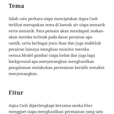
Tema
Salah satu perkara siapa menciptakan Aqua Cash
terlihat merupakan tema di bawah air siapa menarik
serta menarik. Para pemain akan mendapati seakan-
akan mereka terletak pada dasar perairan apa
cantik, serta berbagai jenis ikan dan juga makhluk
perairan lainnya menghias monitor mereka
semua.Model gambar siapa hebat dan juga lagu
background apa menyenangkan menghasilkan
pengalaman melakukan permainan beralih semakin
menyenangkan.
Fitur
Aqua Cash diperlengkapi bersama aneka fitur
menggaet siapa menghasilkan permainan yang satu