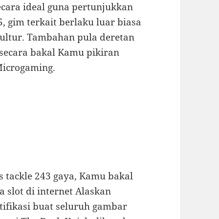
ecara ideal guna pertunjukkan
, gim terkait berlaku luar biasa
kultur. Tambahan pula deretan
secara bakal Kamu pikiran
Microgaming.
 tackle 243 gaya, Kamu bakal
slot di internet Alaskan
ntifikasi buat seluruh gambar