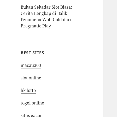
Bukan Sekadar Slot Biasa:
Cerita Lengkap di Balik
Fenomena Wolf Gold dari
Pragmatic Play
BEST SITES
macau303
slot online
hk lotto
togel online
situs gacor