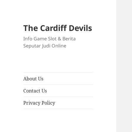
The Cardiff Devils
Info Game Slot & Berita
Seputar Judi Online
About Us
Contact Us
Privacy Policy