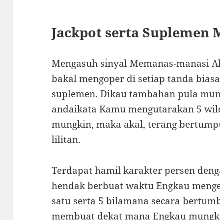
Jackpot serta Suplemen 
Mengasuh sinyal Memanas-manasi Ala
bakal mengoper di setiap tanda bias
suplemen. Dikau tambahan pula mun
andaikata Kamu mengutarakan 5 wild
mungkin, maka akal, terang bertum
lilitan.
Terdapat hamil karakter persen den
hendak berbuat waktu Engkau mengel
satu serta 5 bilamana secara bertumb
membuat dekat mana Engkau mungki