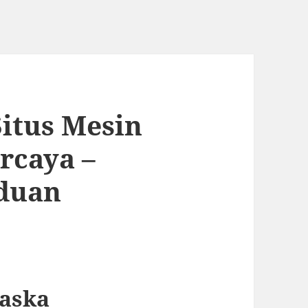
Situs Mesin
rcaya –
nduan
laska