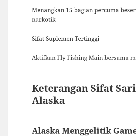
Menangkan 15 bagian percuma beser
narkotik
Sifat Suplemen Tertinggi
Aktifkan Fly Fishing Main bersama
Keterangan Sifat Sa
Alaska
Alaska Menggelitik Game