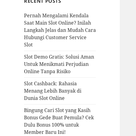
RECENT POSTS
Pernah Mengalami Kendala
Saat Main Slot Online? Inilah
Langkah Jelas dan Mudah Cara
Hubungi Customer Service
Slot
Slot Demo Gratis: Solusi Aman
Untuk Menikmati Perjudian
Online Tanpa Risiko
Slot Cashback: Rahasia
Menang Lebih Banyak di
Dunia Slot Online
Bingung Cari Slot yang Kasih
Bonus Gede Buat Pemula? Cek
Dulu Bonus 100% untuk
Member Baru Ini!