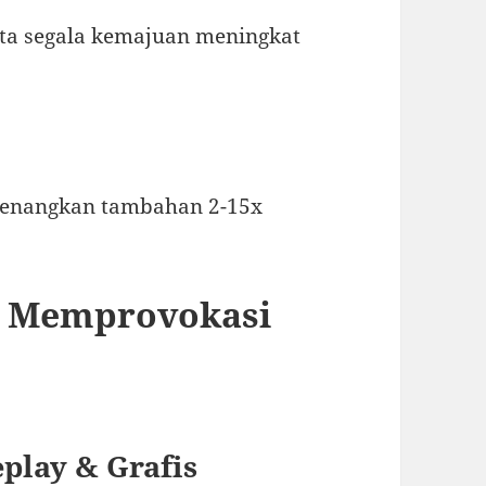
ta segala kemajuan meningkat
 menangkan tambahan 2-15x
ri Memprovokasi
play & Grafis