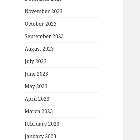
November 2023
October 2023
September 2023
August 2023
July 2023
June 2023
May 2023
April 2023
March 2023
February 2023
January 2023