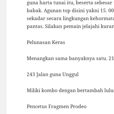
guna harta tunai itu, beserta sebesa
babak. Agunan top disini yakni 15. 0
sekadar secara lingkungan kehorma
pantas. Silakan pemain jelajahi kura
Pelunasan Keras
Menangkan sama banyaknya satu. 21
243 Jalan guna Unggul
Miliki kombo dengan bertambah lulu
Pencetus Fragmen Prodeo