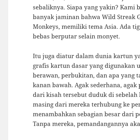
sebaliknya. Siapa yang yakin? Kami b
banyak jaminan bahwa Wild Streak G
Monkeys, memiliki tema Asia. Ada tig
bebas berputar selain monyet.
Itu juga diatur dalam dunia kartun 
grafis kartun dasar yang digunakan u
berawan, perbukitan, dan apa yang t
kanan bawah. Agak sederhana, agak 
dari kisah tersebut duduk di sebelah
masing dari mereka terhubung ke pe
menambahkan sebagian besar dari p
Tanpa mereka, pemandangannya akan