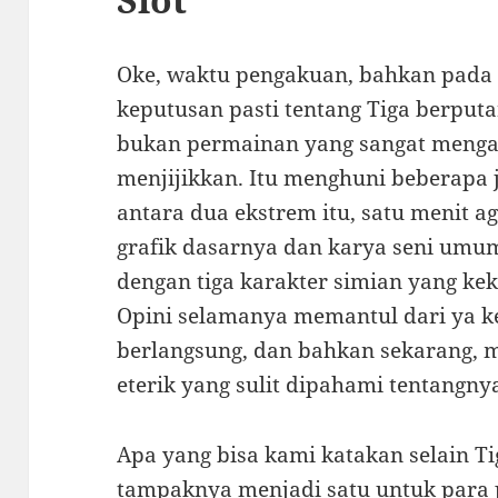
Oke, waktu pengakuan, bahkan pada 
keputusan pasti tentang Tiga berput
bukan permainan yang sangat mengasy
menjijikkan. Itu menghuni beberapa j
antara dua ekstrem itu, satu menit
grafik dasarnya dan karya seni umu
dengan tiga karakter simian yang ke
Opini selamanya memantul dari ya k
berlangsung, dan bahkan sekarang, 
eterik yang sulit dipahami tentangny
Apa yang bisa kami katakan selain T
tampaknya menjadi satu untuk para 