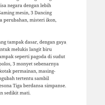
isa negara dengan lebih
aming mesin, 3 Dancing
a perubahan, misteri ikon,
yang tampak dasar, dengan gaya
ntuk melukis langit biru
ampak seperti pagoda di sudut
polos, 3 monyet sebenarnya
 kotak permainan, masing-
ngubah tertentu sambil
esona Tiga berdansa simpanse.
 sedikit mati.