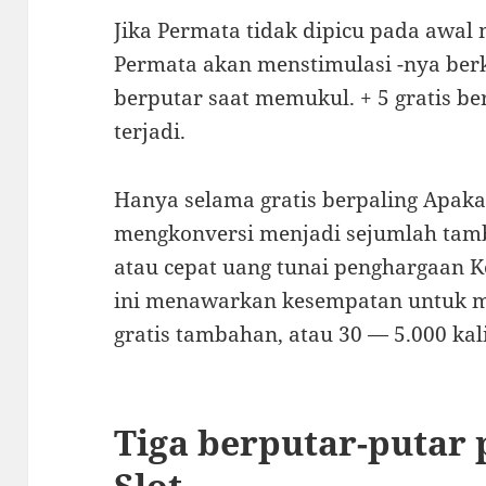
Jika Permata tidak dipicu pada awal
Permata akan menstimulasi -nya ber
berputar saat memukul. + 5 gratis ber
terjadi.
Hanya selama gratis berpaling Apaka
mengkonversi menjadi sejumlah tam
atau cepat uang tunai penghargaan 
ini menawarkan kesempatan untuk 
gratis tambahan, atau 30 — 5.000 kali
Tiga berputar-putar 
Slot