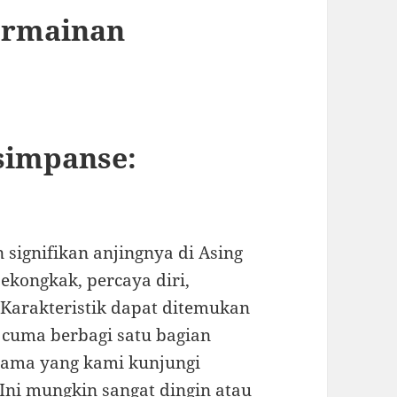
permainan
 simpanse:
n signifikan anjingnya di Asing
ekongkak, percaya diri,
Karakteristik dapat ditemukan
i cuma berbagi satu bagian
rtama yang kami kunjungi
. Ini mungkin sangat dingin atau