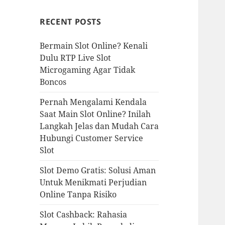
RECENT POSTS
Bermain Slot Online? Kenali
Dulu RTP Live Slot
Microgaming Agar Tidak
Boncos
Pernah Mengalami Kendala
Saat Main Slot Online? Inilah
Langkah Jelas dan Mudah Cara
Hubungi Customer Service
Slot
Slot Demo Gratis: Solusi Aman
Untuk Menikmati Perjudian
Online Tanpa Risiko
Slot Cashback: Rahasia