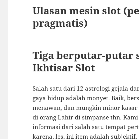
Ulasan mesin slot (
pragmatis)
Tiga berputar-putar
Ikhtisar Slot
Salah satu dari 12 astrologi gejala da
gaya hidup adalah monyet. Baik, bers
menawan, dan mungkin minor kasar 
di orang Lahir di simpanse thn. Kam
informasi dari salah satu tempat pe
karena, les, ini item adalah subjektif