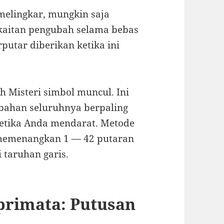
 melingkar, mungkin saja
kaitan pengubah selama bebas
putar diberikan ketika ini
h Misteri simbol muncul. Ini
bahan seluruhnya berpaling
Ketika Anda mendarat. Metode
memenangkan 1 — 42 putaran
 taruhan garis.
primata: Putusan