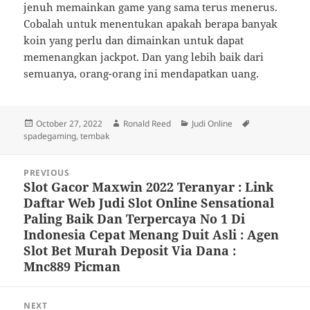
jenuh memainkan game yang sama terus menerus.
Cobalah untuk menentukan apakah berapa banyak
koin yang perlu dan dimainkan untuk dapat
memenangkan jackpot. Dan yang lebih baik dari
semuanya, orang-orang ini mendapatkan uang.
Posted
Author
Categories
Tags
October 27, 2022
Ronald Reed
Judi Online
on
spadegaming
,
tembak
Post
PREVIOUS
navigation
Slot Gacor Maxwin 2022 Teranyar : Link
Previous
Daftar Web Judi Slot Online Sensational
post:
Paling Baik Dan Terpercaya No 1 Di
Indonesia Cepat Menang Duit Asli : Agen
Slot Bet Murah Deposit Via Dana :
Mnc889 Picman
NEXT