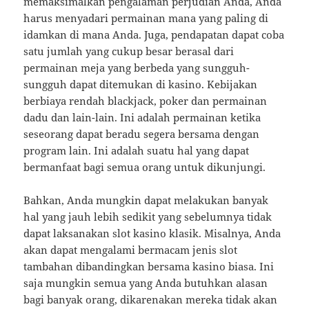
memaksimalkan pengalaman perjudian Anda, Anda
harus menyadari permainan mana yang paling di
idamkan di mana Anda. Juga, pendapatan dapat coba
satu jumlah yang cukup besar berasal dari
permainan meja yang berbeda yang sungguh-
sungguh dapat ditemukan di kasino. Kebijakan
berbiaya rendah blackjack, poker dan permainan
dadu dan lain-lain. Ini adalah permainan ketika
seseorang dapat beradu segera bersama dengan
program lain. Ini adalah suatu hal yang dapat
bermanfaat bagi semua orang untuk dikunjungi.
Bahkan, Anda mungkin dapat melakukan banyak
hal yang jauh lebih sedikit yang sebelumnya tidak
dapat laksanakan slot kasino klasik. Misalnya, Anda
akan dapat mengalami bermacam jenis slot
tambahan dibandingkan bersama kasino biasa. Ini
saja mungkin semua yang Anda butuhkan alasan
bagi banyak orang, dikarenakan mereka tidak akan