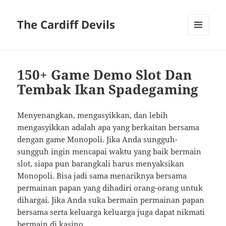
The Cardiff Devils
MENU
AND
WIDGETS
150+ Game Demo Slot Dan
Tembak Ikan Spadegaming
Menyenangkan, mengasyikkan, dan lebih
mengasyikkan adalah apa yang berkaitan bersama
dengan game Monopoli. Jika Anda sungguh-
sungguh ingin mencapai waktu yang baik bermain
slot, siapa pun barangkali harus menyaksikan
Monopoli. Bisa jadi sama menariknya bersama
permainan papan yang dihadiri orang-orang untuk
dihargai. Jika Anda suka bermain permainan papan
bersama serta keluarga keluarga juga dapat nikmati
bermain di kasino.