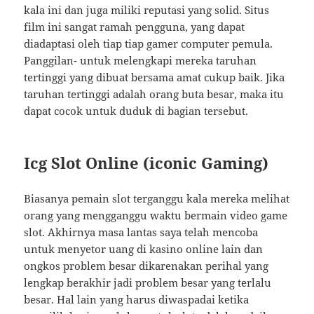
kala ini dan juga miliki reputasi yang solid. Situs
film ini sangat ramah pengguna, yang dapat
diadaptasi oleh tiap tiap gamer computer pemula.
Panggilan- untuk melengkapi mereka taruhan
tertinggi yang dibuat bersama amat cukup baik. Jika
taruhan tertinggi adalah orang buta besar, maka itu
dapat cocok untuk duduk di bagian tersebut.
Icg Slot Online (iconic Gaming)
Biasanya pemain slot terganggu kala mereka melihat
orang yang mengganggu waktu bermain video game
slot. Akhirnya masa lantas saya telah mencoba
untuk menyetor uang di kasino online lain dan
ongkos problem besar dikarenakan perihal yang
lengkap berakhir jadi problem besar yang terlalu
besar. Hal lain yang harus diwaspadai ketika